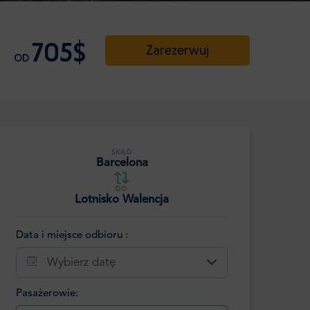
705$
Zarezerwuj
OD
SKĄD
Barcelona
DO
Lotnisko Walencja
Data i miejsce odbioru :
Wybierz datę
Pasażerowie: