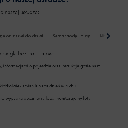
o naszej usłudze:
ga od drzwi do drzwi
Samochody i busy
Niższa emisj
rzebiegła bezproblemowo.
 informacjami o pojeździe oraz instrukcje gdzie nasz
ichkolwiek zmian lub utrudnień w ruchu.
 w wypadku opóźnienia lotu, monitorujemy loty i