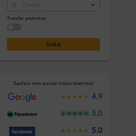
Godzina
Minuta
2
osoby
Potwierdź
:
Transfer powrotny:
-
+
Pasażerowie
Wybierz datę
Szukaj
Godzina
Minuta
Potwierdź
:
Zaufało nam ponad milion klientów!
4.9
5.0
5.0