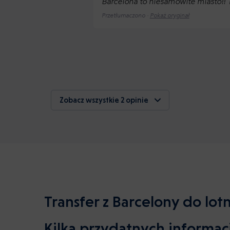
Barcelona to niesamowite miasto!! T
Przetłumaczono ·
Pokaż oryginał
Zobacz wszystkie 2 opinie
Transfer z Barcelony do lot
Kilka przydatnych informacj