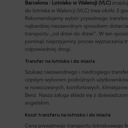
Barcelona
i
Lotnisko w Walencji (VLC)
znajduj
do lotniska w Walencji (VLC) trwa około 3 go
Rekomendujemy wybór prywatnego transferu z
najbardziej niezawodnym sposobem dotarcia
transportu „od drzwi do drzwi”. W ten spos
pominąć nieprzyjemny proces wyznaczania tra
odpowiedniej drogi.
Transfer na lotnisko i do miasta
Szukasz niezawodnego i niedrogiego transfer
częstym wyborem podróżnych użytkowników T
w nowoczesnych, komfortowych, klimatyzowa
Benz. Nasza załoga składa się z doświadczon
angielskim.
Koszt transferu na lotnisko i do miasta
Cena prywatnego transportu lotniskowego Mr. 