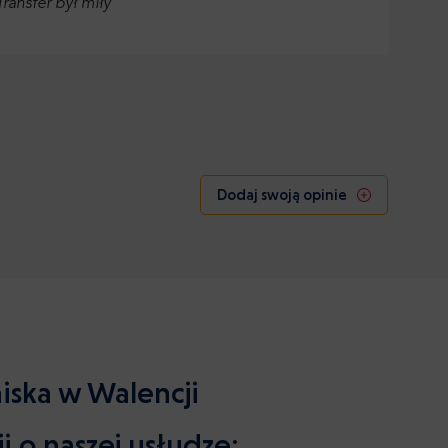
ransfer był miły
Dodaj swoją opinie
niska w Walencji
i o naszej usłudze: