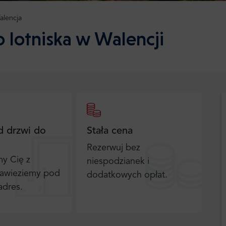
alencja
o lotniska w Walencji
d drzwi do
Stała cena
Rezerwuj bez
y Cię z
niespodzianek i
 zawieziemy pod
dodatkowych opłat.
adres.