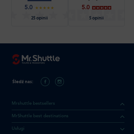
5.0
5.0
25 opinii
5 opinii
Śledź nas:
Mrshuttle bestsellers
MrShuttle best destinations
Usługi
ukt którego szukasz jest już