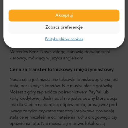
Transfer lotniskowy i międzymiastowy
Akceptuj
Szukasz taniej i sprawdzonej usługi transportowej z
lotniska? Zamów transfer lotniskowy z Mr.Shuttle, usługą
Zobacz preferencje
docenianą przez użytkowników Trip-Advisora. Oferujemy
Polityka plików cookies
usługę door-to-door, w nowych, komfortowych,
klimatyzowanych minivanach i minibusach marki
Mercedes-Benz. Naszą załogę stanowią doświadczeni
kierowcy, mówiący w języku angielskim.
Cena za transfer lotniskowy i międzymiastowy
Nasza cena jest niższa, niż taksówki lotniskowej. Cena jest
stała, bez ukrytych kosztów. Nie musisz płacić gotówką.
Możesz z góry zapłacić za pośrednictwem PayPal lub
karty kredytowej. Jeśli nadal nie jesteś pewny która opcja
jest dla Ciebie najbardziej odpowiednia, proszę weź pod
uwagę że tylko prywatne transfery lotniskowe posiadają
stałą cenę niezależnie od natężenia ruchu drogowego czy
opóźnienia lotu. Nie musisz się martwić lokalizacją