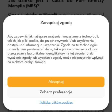
Jak daleko jest z Cassis
do Port lotniczy
Marsylia
(MRS)?
Cassis
i
lotnisko w Marsylii
znajdują się ok. 60 km od
siebie. Podróż na lotnisko w Marsylii trwa średnio ok. 1
Zarządzaj zgodą
godziny i zależy od natężenia ruchu. Zalecamy wybranie
prywatnego przelewu z MrShuttle. Najszybszym,
Aby zapewnić jak najlepsze wrażenia, korzystamy z technologii,
najbezpieczniejszym i najbardziej niezawodnym
takich jak pliki cookie, do przechowywania i/lub uzyskiwania
sposobem dotarcia do hotelu jest zaplanowanie
dostępu do informacji o urządzeniu. Zgoda na te technologie
prywatnego transportu od drzwi do drzwi. W ten sposób
pozwoli nam przetwarzać dane, takie jak zachowanie podczas
zaoszczędzisz dużo czasu, ponieważ możesz pominąć
przeglądania lub unikalne identyfikatory na tej stronie. Brak
wyrażenia zgody lub wycofanie zgody może niekorzystnie wpłynąć
nieprzyjemny proces ustalania trasy, poruszania się po
na niektóre cechy i funkcje.
mieście i znajdowania drogi.
Transfer z lotniska i miasta
Akceptuj
Szukasz niezawodnego i niedrogiego transferu
lotniskowego? Zarezerwuj jeden z Mr.Shuttle, wyborem
Zobacz preferencje
podróżnych użytkowników Trip-Advisor. Oferujemy
transport door-to-door w nowych, nowoczesnych,
Polityka plików cookies
komfortowych, klimatyzowanych samochodach,
minivanach i minibusach. Nasza załoga składa się z