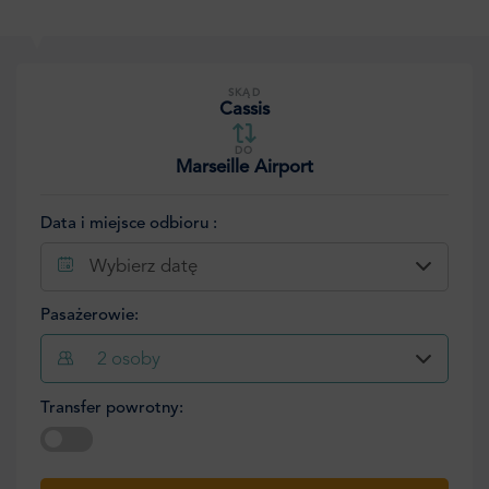
SKĄD
Cassis
DO
Marseille Airport
Data i miejsce odbioru :
Wybierz datę
Pasażerowie:
2
osoby
Transfer powrotny:
Wybierz datę