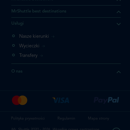
MrShuttle best destinations
Usługi
ukt którego szukasz jest już
żeli nie chcesz dodawać go
Nasze kierunki
bezpośrednio do koszyka i
Wycieczki
z rezerwację.
Transfery
t jeszcze raz
O nas
z zamówienie
Polityka prywatności
Regulamin
Mapa strony
Mr. Shuttle 2020 - 2026. Wszelkie prawa zastrzeżone