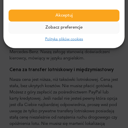
Transfer lotniskowy i międzymiastowy
Akceptuj
Szukasz taniej i sprawdzonej usługi transportowej z
lotniska? Zamów transfer lotniskowy z Mr.Shuttle, usługą
Zobacz preferencje
docenianą przez użytkowników Trip-Advisora. Oferujemy
Polityka plików cookies
usługę door-to-door, w nowych, komfortowych,
klimatyzowanych minivanach i minibusach marki
Mercedes-Benz. Naszą załogę stanowią doświadczeni
kierowcy, mówiący w języku angielskim.
Cena za transfer lotniskowy i międzymiastowy
Nasza cena jest niższa, niż taksówki lotniskowej. Cena jest
stała, bez ukrytych kosztów. Nie musisz płacić gotówką.
Możesz z góry zapłacić za pośrednictwem PayPal lub
karty kredytowej. Jeśli nadal nie jesteś pewny która opcja
jest dla Ciebie najbardziej odpowiednia, proszę weź pod
uwagę że tylko prywatne transfery lotniskowe posiadają
stałą cenę niezależnie od natężenia ruchu drogowego czy
opóźnienia lotu. Nie musisz się martwić lokalizacją