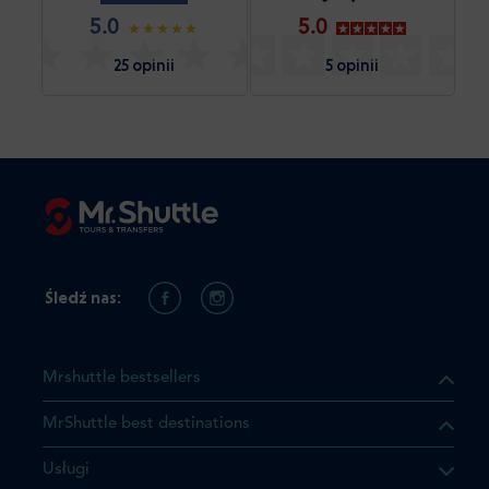
5.0
5.0
25 opinii
5 opinii
Śledź nas:
Mrshuttle bestsellers
MrShuttle best destinations
Usługi
ukt którego szukasz jest już