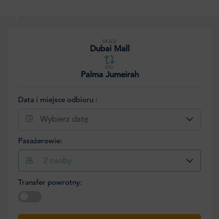
SKĄD
Dubai Mall
DO
Palma Jumeirah
Data i miejsce odbioru :
Wybierz datę
Pasażerowie:
2
osoby
Transfer powrotny:
Wybierz datę