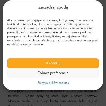
sposobem dotarcia do hotelu jest zaplanowanie
Zarządzaj zgodą
prywatnego transportu od drzwi do drzwi. W ten sposób
zaoszczędzisz dużo czasu, ponieważ możesz pominąć
nieprzyjemny proces ustalania trasy, poruszania się po
Aby zapewnić jak najlepsze wrażenia, korzystamy z technologii,
mieście i znajdowania drogi.
takich jak pliki cookie, do przechowywania i/lub uzyskiwania
dostępu do informacji o urządzeniu. Zgoda na te technologie
Transfer z lotniska i miasta
pozwoli nam przetwarzać dane, takie jak zachowanie podczas
przeglądania lub unikalne identyfikatory na tej stronie. Brak
wyrażenia zgody lub wycofanie zgody może niekorzystnie wpłynąć
Szukasz niezawodnego i niedrogiego transferu?
na niektóre cechy i funkcje.
Zarezerwuj jeden z Mr.Shuttle, wyborem podróżników z
TripAdvisor. Oferujemy transport door-to-door w nowych,
nowoczesnych, komfortowych, klimatyzowanych
samochodach, minivanach i minibusach. Nasza załoga
Akceptuj
składa się z doświadczonych kierowców-weteranów,
Zobacz preferencje
biegle posługujących się językiem angielskim.
Koszt transferu z lotniska i miasta
Polityka plików cookies
Cena prywatnego transportu pana Shuttle'a jest niższa niż
taksówki. Nasze ceny są stałe, bez ukrytych kosztów.
Możesz zapłacić z góry kartą kredytową lub PayPal.