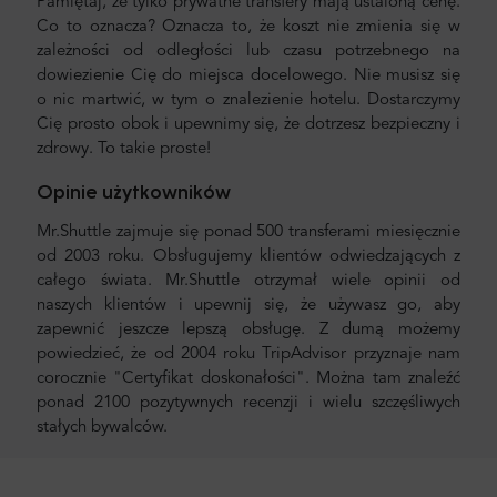
Pamiętaj, że tylko prywatne transfery mają ustaloną cenę.
Co to oznacza? Oznacza to, że koszt nie zmienia się w
zależności od odległości lub czasu potrzebnego na
dowiezienie Cię do miejsca docelowego. Nie musisz się
o nic martwić, w tym o znalezienie hotelu. Dostarczymy
Cię prosto obok i upewnimy się, że dotrzesz bezpieczny i
zdrowy. To takie proste!
Opinie użytkowników
Mr.Shuttle zajmuje się ponad 500 transferami miesięcznie
od 2003 roku. Obsługujemy klientów odwiedzających z
całego świata. Mr.Shuttle otrzymał wiele opinii od
naszych klientów i upewnij się, że używasz go, aby
zapewnić jeszcze lepszą obsługę. Z dumą możemy
powiedzieć, że od 2004 roku TripAdvisor przyznaje nam
corocznie "Certyfikat doskonałości". Można tam znaleźć
ponad 2100 pozytywnych recenzji i wielu szczęśliwych
stałych bywalców.