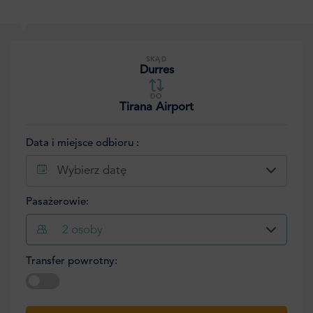
SKĄD
Durres
DO
Tirana Airport
Data i miejsce odbioru :
Wybierz datę
Pasażerowie:
2
osoby
Transfer powrotny:
Wybierz datę