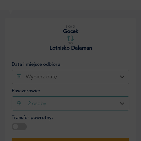
SKĄD
Gocek
DO
Lotnisko Dalaman
Data i miejsce odbioru :
Wybierz datę
Pasażerowie:
2
osoby
Transfer powrotny:
Wybierz datę