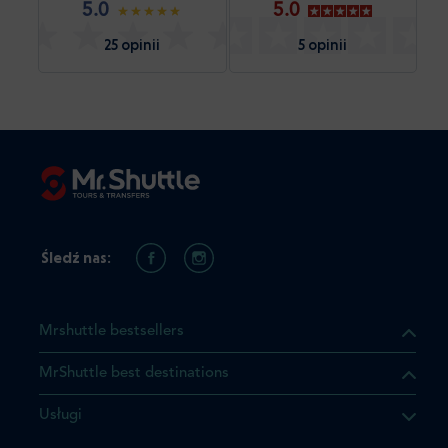
5.0
5.0
25 opinii
5 opinii
Śledź nas:
Mrshuttle bestsellers
MrShuttle best destinations
Usługi
ukt którego szukasz jest już