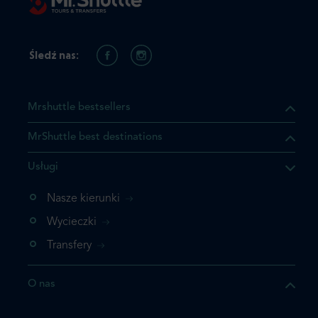
Śledź nas:
Mrshuttle bestsellers
MrShuttle best destinations
Usługi
ukt którego szukasz jest już
żeli nie chcesz dodawać go
Nasze kierunki
bezpośrednio do koszyka i
Wycieczki
z rezerwację.
Transfery
t jeszcze raz
O nas
z zamówienie