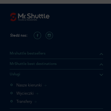
Śledź nas:
Mrshuttle bestsellers
MrShuttle best destinations
Usługi
ukt którego szukasz jest już
żeli nie chcesz dodawać go
Nasze kierunki
bezpośrednio do koszyka i
Wycieczki
z rezerwację.
Transfery