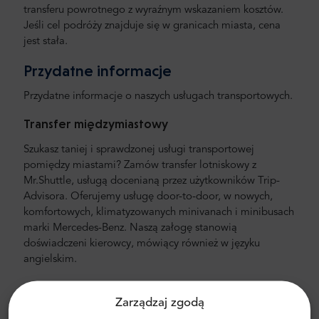
transferu powrotnego z wyraźnym wskazaniem kosztów.
Jeśli cel podróży znajduje się w granicach miasta, cena
jest stała.
Przydatne informacje
Przydatne informacje o naszych usługach transportowych.
Transfer międzymiastowy
Szukasz taniej i sprawdzonej usługi transportowej
pomiędzy miastami? Zamów transfer lotniskowy z
Mr.Shuttle, usługą docenianą przez użytkowników Trip-
Advisora. Oferujemy usługę door-to-door, w nowych,
komfortowych, klimatyzowanych minivanach i minibusach
marki Mercedes-Benz. Naszą załogę stanowią
doświadczeni kierowcy, mówiący również w języku
angielskim.
Cena za transfer lotniskowy lub
międzymiastowy
Zarządzaj zgodą