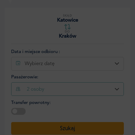
SKĄD
Katowice
DO
Kraków
Data i miejsce odbioru :
Wybierz datę
Pasażerowie:
2
osoby
Transfer powrotny:
Wybierz datę
Szukaj