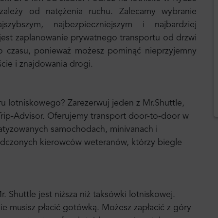
zależy od natężenia ruchu. Zalecamy wybranie
zybszym, najbezpieczniejszym i najbardziej
est zaplanowanie prywatnego transportu od drzwi
o czasu, ponieważ możesz pominąć nieprzyjemny
ście i znajdowania drogi.
u lotniskowego? Zarezerwuj jeden z Mr.Shuttle,
ip-Advisor. Oferujemy transport door-to-door w
atyzowanych samochodach, minivanach i
iadczonych kierowców weteranów, którzy biegle
Shuttle jest niższa niż taksówki lotniskowej.
ie musisz płacić gotówką. Możesz zapłacić z góry