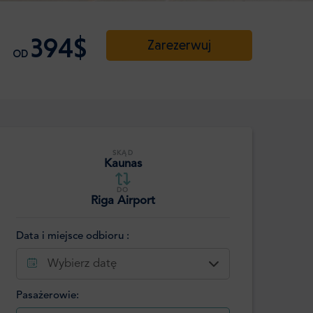
394$
Zarezerwuj
OD
SKĄD
Kaunas
DO
Riga Airport
Data i miejsce odbioru :
Wybierz datę
Pasażerowie: