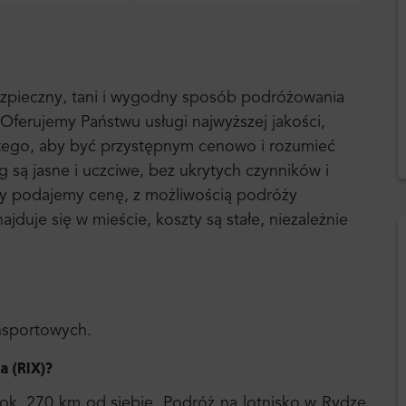
bezpieczny, tani i wygodny sposób podróżowania
Oferujemy Państwu usługi najwyższej jakości,
 tego, aby być przystępnym cenowo i rozumieć
g są jasne i uczciwe, bez ukrytych czynników i
 my podajemy cenę, z możliwością podróży
jduje się w mieście, koszty są stałe, niezależnie
ansportowych.
a (RIX
)?
 ok. 270 km od siebie. Podróż na lotnisko w Rydze