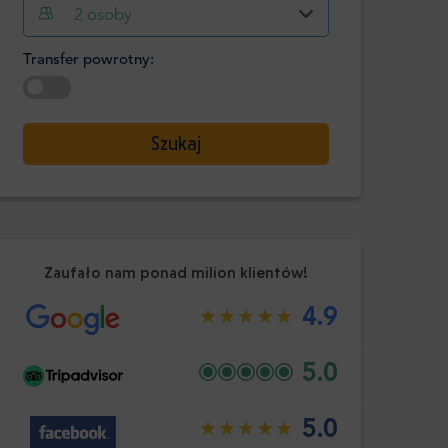
Godzina
Minuta
2
osoby
Potwierdź
:
Transfer powrotny:
-
+
Pasażerowie
Wybierz datę
Szukaj
Godzina
Minuta
Potwierdź
:
Zaufało nam ponad milion klientów!
4.9
5.0
5.0