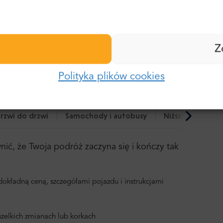
Nazwisko:
Hasło:
i o naszej usłudze:
Z
E-mail:
o naszej usłudze:
Polityka plików cookies
Zaloguj się
Hasło:
rzwi do drzwi
Samochody i autobusy
Niższy ślad węg
Zapomniałeś hasła?
ć, że Twoja podróż zaczyna się i kończy tak
okładną ceną, szczegółami pojazdu i instrukcjami
zelkich zmianach lub korkach