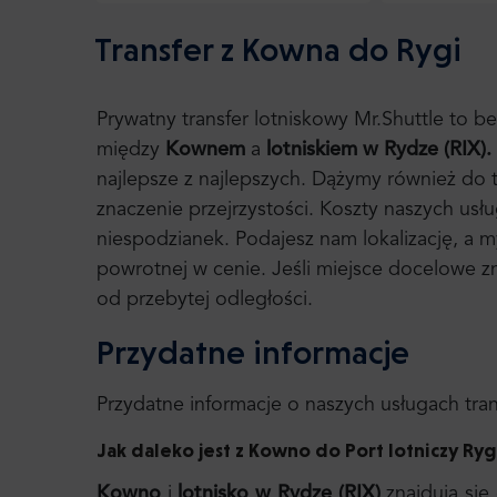
Transfer z Kowna do Rygi
Prywatny transfer lotniskowy Mr.Shuttle to 
między
Kownem
a
lotniskiem w Rydze (RIX).
najlepsze z najlepszych. Dążymy również do
znaczenie przejrzystości. Koszty naszych usłu
niespodzianek. Podajesz nam lokalizację, a
powrotnej w cenie. Jeśli miejsce docelowe zna
od przebytej odległości.
Przydatne informacje
Przydatne informacje o naszych usługach tr
Jak daleko jest z Kowno do Port lotniczy Ryg
Kowno
i
lotnisko w Rydze (RIX)
znajdują się