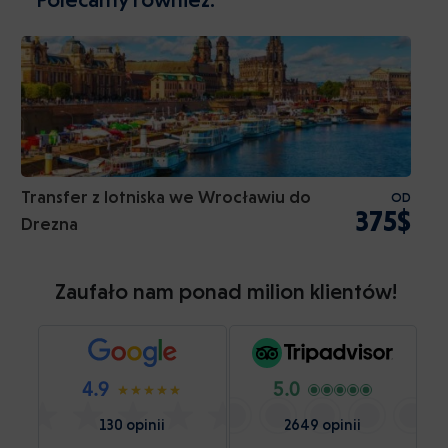
Transfer z lotniska we Wrocławiu do
OD
375$
Drezna
Zaufało nam ponad milion klientów!
4.9
5.0
130 opinii
2649 opinii