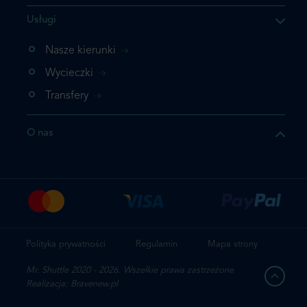
Usługi
ukt którego szukasz jest już
żeli nie chcesz dodawać go
Nasze kierunki
bezpośrednio do koszyka i
Wycieczki
z rezerwację.
Transfery
t jeszcze raz
O nas
z zamówienie
Polityka prywatności
Regulamin
Mapa strony
Mr. Shuttle 2020 - 2026. Wszelkie prawa zastrzeżone
Realizacja: Bravenew.pl