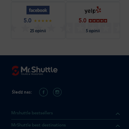
5.0
5.0
25 opinii
5 opinii
Śledź nas:
Mrshuttle bestsellers
MrShuttle best destinations