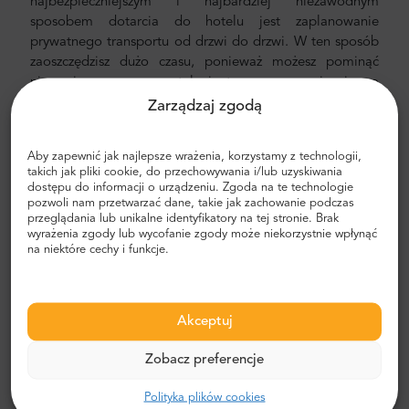
najbezpieczniejszym i najbardziej niezawodnym
sposobem dotarcia do hotelu jest zaplanowanie
prywatnego transportu od drzwi do drzwi. W ten sposób
zaoszczędzisz dużo czasu, ponieważ możesz pominąć
nieprzyjemny proces ustalania trasy, poruszania się po
mieście i znajdowania drogi.
Zarządzaj zgodą
Transfer z lotniska i miasta
Aby zapewnić jak najlepsze wrażenia, korzystamy z technologii,
Szukasz niezawodnego i niedrogiego transferu
takich jak pliki cookie, do przechowywania i/lub uzyskiwania
dostępu do informacji o urządzeniu. Zgoda na te technologie
lotniskowego? Zarezerwuj jeden z Mr.Shuttle, wybranym
pozwoli nam przetwarzać dane, takie jak zachowanie podczas
przez podróżnych użytkowników Trip-Advisor. Oferujemy
przeglądania lub unikalne identyfikatory na tej stronie. Brak
transport door-to-door w nowych, nowoczesnych,
wyrażenia zgody lub wycofanie zgody może niekorzystnie wpłynąć
na niektóre cechy i funkcje.
komfortowych, klimatyzowanych samochodach,
minivanach i minibusach. Nasza załoga składa się z
doświadczonych kierowców-weteranów, biegle
posługujących się językiem angielskim.
Akceptuj
Koszt transferu z lotniska i miasta
Zobacz preferencje
Cena prywatnego transportu lotniskowego Mr. Shuttle
Polityka plików cookies
jest niższa niż taksówki lotniskowej. Nasze ceny są stałe,