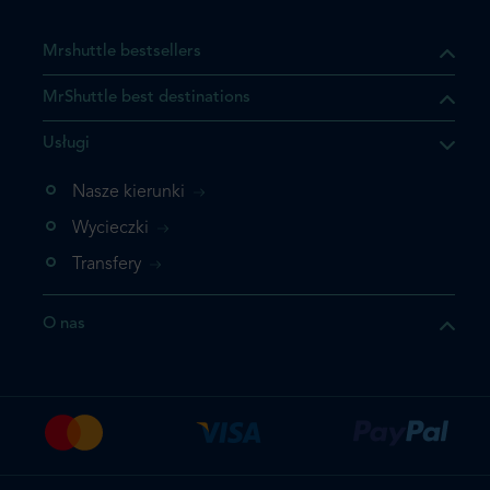
Mrshuttle bestsellers
MrShuttle best destinations
Usługi
ukt którego szukasz jest już
żeli nie chcesz dodawać go
Nasze kierunki
bezpośrednio do koszyka i
Wycieczki
z rezerwację.
Transfery
t jeszcze raz
O nas
z zamówienie