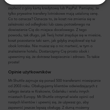
bez ukrytych kosztów. Nie musisz płacić gotówką. Możesz
zapłacić z góry kartą kredytową lub PayPal. Pamiętaj, że
tylko prywatne transfery lotniskowe mają ustaloną cenę.
Co to oznacza? Oznacza to, że koszt nie zmienia się w
zależności od odległości lub czasu potrzebnego na
dowiezienie Cię do miejsca docelowego. Z tego
powodu, tak długo, jak Twój hotel znajduje się w mieście,
koszt pozostanie taki sam, jak gdyby znajdował się tuż
obok lotniska. Nie musisz się o nic martwić, w tym o
znalezienie hotelu. Dostarczymy Cię prosto obok i
upewnimy się, że dotrzesz bezpiecznie i zdrowo. To takie
proste!
Opinie użytkowników
Mr.Shuttle zajmuje się ponad 500 transferami miesięcznie
od 2003 roku. Obsługujemy klientów odwiedzających z
całego świata w Krakowie, Gdańsku i wielu innych
miastach Europy. Mr.Shuttle otrzymał wiele opinii od
naszych klientów i upewnij się, że używasz go, aby
zapewnić jeszcze lepszą obsługę. Z dumą możemy