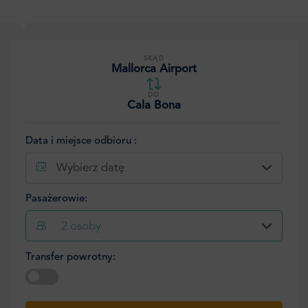
SKĄD
Mallorca Airport
DO
Cala Bona
Data i miejsce odbioru :
Wybierz datę
Pasażerowie:
2
osoby
Transfer powrotny:
Wybierz datę