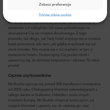
jest niższa niż taksówki lotniskowej. Nasze ceny są stałe,
Zobacz preferencje
bez ukrytych kosztów. Nie musisz płacić gotówką. Możesz
zapłacić z góry kartą kredytową lub PayPal. Pamiętaj, że
Polityka plików cookies
tylko prywatne transfery lotniskowe mają ustaloną cenę.
Co to oznacza? Oznacza to, że koszt nie zmienia się w
zależności od odległości lub czasu potrzebnego na
dowiezienie Cię do miejsca docelowego. Z tego
powodu, tak długo, jak Twój hotel znajduje się w mieście,
koszt pozostanie taki sam, jak gdyby znajdował się tuż
obok lotniska. Nie musisz się o nic martwić, w tym o
znalezienie hotelu. Dostarczymy Cię prosto obok i
upewnimy się, że dotrzesz bezpiecznie i zdrowo. To takie
proste!
Opinie użytkowników
Mr.Shuttle zajmuje się ponad 500 transferami miesięcznie
od 2003 roku. Obsługujemy klientów odwiedzających z
całego świata w Krakowie, Gdańsku i wielu innych
miastach Europy. Mr.Shuttle otrzymał wiele opinii od
naszych klientów i upewnij się, że używasz go, aby