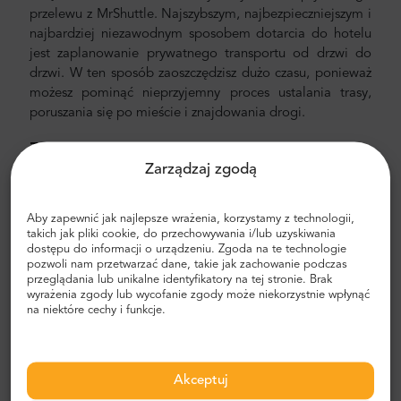
przelewu z MrShuttle. Najszybszym, najbezpieczniejszym i
najbardziej niezawodnym sposobem dotarcia do hotelu
jest zaplanowanie prywatnego transportu od drzwi do
drzwi. W ten sposób zaoszczędzisz dużo czasu, ponieważ
możesz pominąć nieprzyjemny proces ustalania trasy,
poruszania się po mieście i znajdowania drogi.
Transfer z lotniska i miasta
Zarządzaj zgodą
Szukasz niezawodnego i niedrogiego transferu
lotniskowego? Zarezerwuj jeden z Mr.Shuttle, wyborem
Aby zapewnić jak najlepsze wrażenia, korzystamy z technologii,
podróżnych użytkowników Trip-Advisor. Oferujemy
takich jak pliki cookie, do przechowywania i/lub uzyskiwania
transport door-to-door w nowych, nowoczesnych,
dostępu do informacji o urządzeniu. Zgoda na te technologie
komfortowych, klimatyzowanych minivanach i minibusach
pozwoli nam przetwarzać dane, takie jak zachowanie podczas
Mercedes-Benz. Nasza załoga składa się z
przeglądania lub unikalne identyfikatory na tej stronie. Brak
wyrażenia zgody lub wycofanie zgody może niekorzystnie wpłynąć
doświadczonych kierowców-weteranów, biegle
na niektóre cechy i funkcje.
posługujących się językiem angielskim.
Koszt transferu z lotniska i miasta
Akceptuj
Cena prywatnego transportu lotniskowego Mr. Shuttle