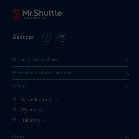
Śledź nas:
Mrshuttle bestsellers
MrShuttle best destinations
Usługi
ukt którego szukasz jest już
żeli nie chcesz dodawać go
Nasze kierunki
bezpośrednio do koszyka i
Wycieczki
z rezerwację.
Transfery
t jeszcze raz
O nas