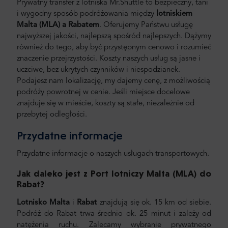
Prywatny transfer z lotniska Mr.Shuttle to bezpieczny, tani
i wygodny sposób podróżowania między
lotniskiem
Malta
(MLA) a
Rabatem
.
Oferujemy Państwu usługę
najwyższej jakości, najlepszą spośród najlepszych. Dążymy
również do tego, aby być przystępnym cenowo i rozumieć
znaczenie przejrzystości. Koszty naszych usług są jasne i
uczciwe, bez ukrytych czynników i niespodzianek.
Podajesz nam lokalizację, my dajemy cenę, z możliwością
podróży powrotnej w cenie. Jeśli miejsce docelowe
znajduje się w mieście, koszty są stałe, niezależnie od
przebytej odległości.
Przydatne informacje
Przydatne informacje o naszych usługach transportowych.
Jak daleko jest z Port lotniczy Malta (MLA) do
Rabat
?
Lotnisko Malta
i
Rabat
znajdują się ok. 15 km od siebie.
Podróż do Rabat trwa średnio ok. 25 minut i zależy od
natężenia ruchu. Zalecamy wybranie prywatnego