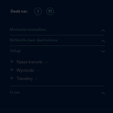
Śledź nas:
Mrshuttle bestsellers
MrShuttle best destinations
Usługi
ukt którego szukasz jest już
żeli nie chcesz dodawać go
Nasze kierunki
bezpośrednio do koszyka i
Wycieczki
z rezerwację.
Transfery
t jeszcze raz
O nas
z zamówienie