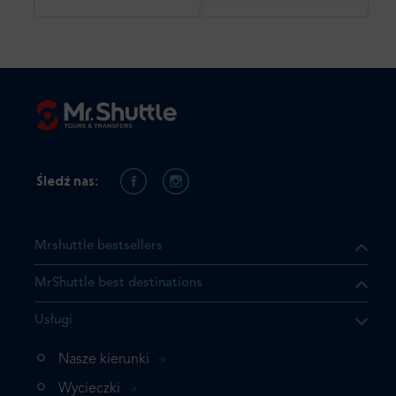
Śledź nas:
Mrshuttle bestsellers
MrShuttle best destinations
Usługi
ukt którego szukasz jest już
żeli nie chcesz dodawać go
Nasze kierunki
bezpośrednio do koszyka i
Wycieczki