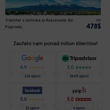
Transfer z lotniska w Rzeszowie do
OD
478$
Popradu
Zaufało nam ponad milion klientów!
4.9
5.0
130 opinii
2649 opinii
5.0
5.0
25 opinii
5 opinii