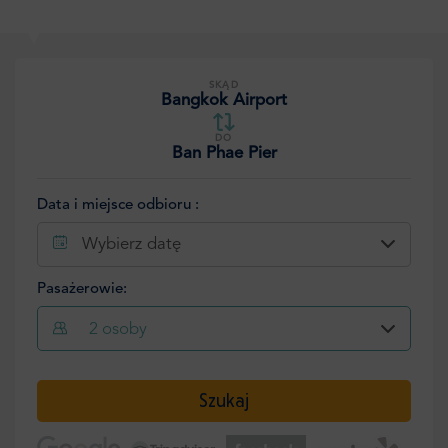
SKĄD
Bangkok Airport
DO
Ban Phae Pier
Data i miejsce odbioru :
Wybierz datę
Pasażerowie:
2
osoby
Wybierz datę
Szukaj