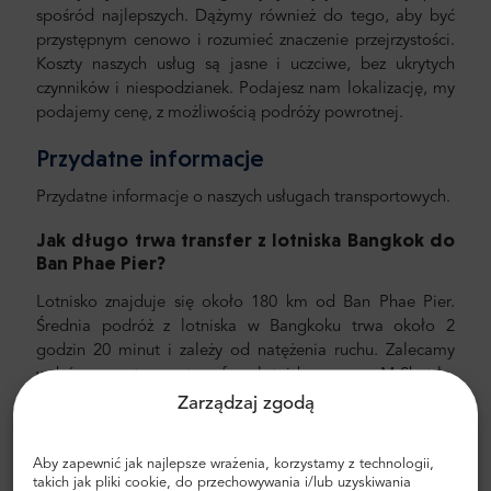
spośród najlepszych. Dążymy również do tego, aby być
przystępnym cenowo i rozumieć znaczenie przejrzystości.
Koszty naszych usług są jasne i uczciwe, bez ukrytych
czynników i niespodzianek. Podajesz nam lokalizację, my
podajemy cenę, z możliwością podróży powrotnej.
Przydatne informacje
Przydatne informacje o naszych usługach transportowych.
Jak długo trwa transfer z
lotniska Bangkok do
Ban Phae Pier?
Lotnisko znajduje się około 180 km od Ban Phae Pier.
Średnia podróż z lotniska w Bangkoku trwa około 2
godzin 20 minut i zależy od natężenia ruchu. Zalecamy
wybór prywatnego transferu lotniskowego z MrShuttle.
Najszybszym, najbezpieczniejszym i najbardziej
Zarządzaj zgodą
niezawodnym sposobem dotarcia do hotelu jest
zaplanowanie prywatnego transportu od drzwi do drzwi.
Aby zapewnić jak najlepsze wrażenia, korzystamy z technologii,
W ten sposób zaoszczędzisz dużo czasu, ponieważ możesz
takich jak pliki cookie, do przechowywania i/lub uzyskiwania