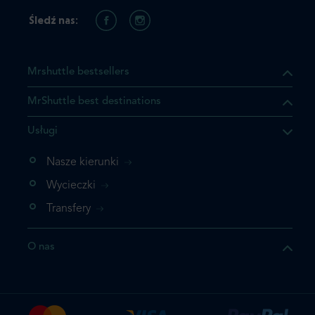
Śledź nas:
Mrshuttle bestsellers
MrShuttle best destinations
Usługi
ukt którego szukasz jest już
żeli nie chcesz dodawać go
Nasze kierunki
bezpośrednio do koszyka i
Wycieczki
z rezerwację.
Transfery
t jeszcze raz
O nas
z zamówienie