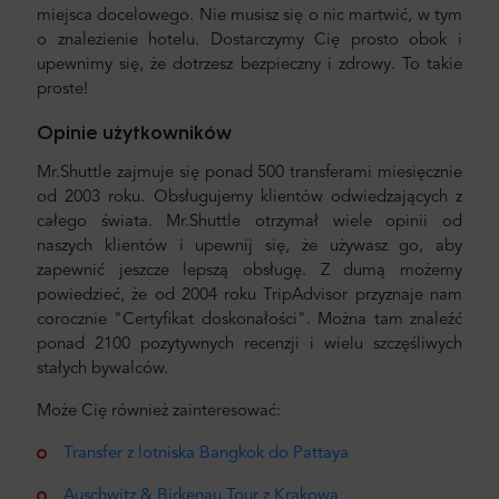
miejsca docelowego. Nie musisz się o nic martwić, w tym
o znalezienie hotelu. Dostarczymy Cię prosto obok i
upewnimy się, że dotrzesz bezpieczny i zdrowy. To takie
proste!
Opinie użytkowników
Mr.Shuttle zajmuje się ponad 500 transferami miesięcznie
od 2003 roku. Obsługujemy klientów odwiedzających z
całego świata. Mr.Shuttle otrzymał wiele opinii od
naszych klientów i upewnij się, że używasz go, aby
zapewnić jeszcze lepszą obsługę. Z dumą możemy
powiedzieć, że od 2004 roku TripAdvisor przyznaje nam
corocznie "Certyfikat doskonałości". Można tam znaleźć
ponad 2100 pozytywnych recenzji i wielu szczęśliwych
stałych bywalców.
Może Cię również zainteresować:
Transfer z lotniska Bangkok do Pattaya
Auschwitz & Birkenau Tour z Krakowa