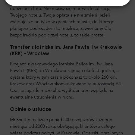
stałą cenę niezależnie od natężenia ruchu drogowego czy
opóźnienia lotu. Nie musisz się martwić lokalizacją
Twojego hotelu, Twoja opłata się nie zmieni, jeżeli
znajduje się on tylko w granicach miasta, do którego
planujesz podróż. Jeśli to możliwe, zawieziemy Cię
bezpośrednio pod drzwi hotelu, to takie proste!
Transfer z lotniska im. Jana Pawła II w Krakowie
(KRK) - Wrocław
Przejazd z krakowskiego lotniska Balice im. św. Jana
Pawła II (KRK) do Wrocławia zajmuje około 3 godzin, a
dystans który w tym czasie pokonasz to około 260 km.
Kraków oraz Wrocław skomunikowane są autostradą A4.
Czas przejazdu może ulec wydłużeniu ze względu na
ewentualne utrudnienia w ruchu.
Opinie o usłudze
Mr.Shuttle realizuje ponad 500 przejazdów każdego
miesiąca od 2003 roku, obsługując klientów z całego
świata podczas pobytu w Krakowie, Gdańsku oraz innych