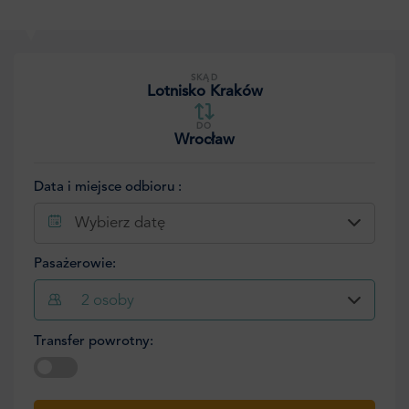
SKĄD
Lotnisko Kraków
DO
Wrocław
Data i miejsce odbioru :
Wybierz datę
Pasażerowie:
2
osoby
Transfer powrotny:
Wybierz datę