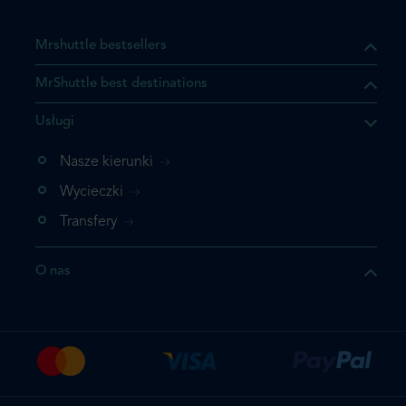
Mrshuttle bestsellers
MrShuttle best destinations
Usługi
ukt którego szukasz jest już
żeli nie chcesz dodawać go
Nasze kierunki
bezpośrednio do koszyka i
Wycieczki
z rezerwację.
Transfery
t jeszcze raz
O nas
z zamówienie