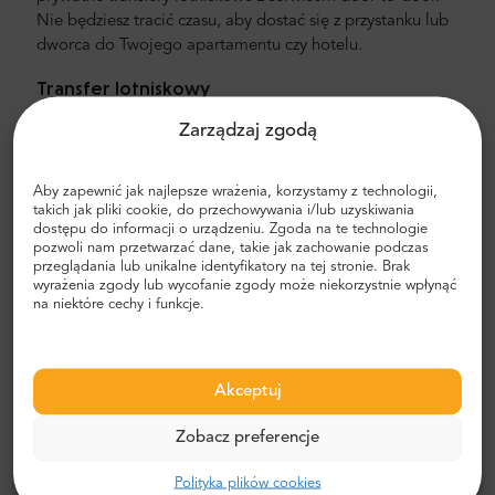
Nie będziesz tracić czasu, aby dostać się z przystanku lub
dworca do Twojego apartamentu czy hotelu.
Transfer lotniskowy
Szukasz taniej i sprawdzonej usługi transportowej z
Zarządzaj zgodą
lotniska? Zamów transfer lotniskowy z Mr.Shuttle, usługą
docenianą przez użytkowników Trip-Advisora. Oferujemy
Aby zapewnić jak najlepsze wrażenia, korzystamy z technologii,
usługę door-to-door, w nowych, komfortowych,
takich jak pliki cookie, do przechowywania i/lub uzyskiwania
klimatyzowanych minivanach i minibusach marki
dostępu do informacji o urządzeniu. Zgoda na te technologie
pozwoli nam przetwarzać dane, takie jak zachowanie podczas
Mercedes-Benz. Naszą załogę stanowią doświadczeni
przeglądania lub unikalne identyfikatory na tej stronie. Brak
kierowcy, mówiący również w języku angielskim.
wyrażenia zgody lub wycofanie zgody może niekorzystnie wpłynąć
na niektóre cechy i funkcje.
Cena za transfer lotniskowy
Nasza cena jest niższa, niż taksówki lotniskowej. Cena jest
stała, bez ukrytych kosztów. Nie musisz płacić gotówką.
Akceptuj
Możesz z góry zapłacić za pośrednictwem PayPal lub
karty kredytowej. Jeśli nadal nie jesteś pewny która opcja
Zobacz preferencje
jest dla Ciebie najbardziej odpowiednia, proszę weź pod
uwagę że tylko prywatne transfery lotniskowe posiadają
Polityka plików cookies