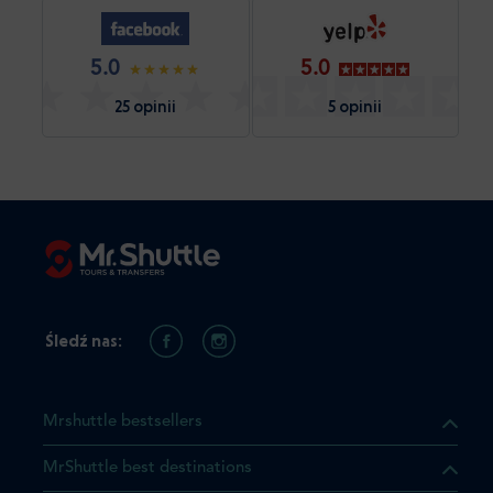
5.0
5.0
25 opinii
5 opinii
Śledź nas:
Mrshuttle bestsellers
MrShuttle best destinations