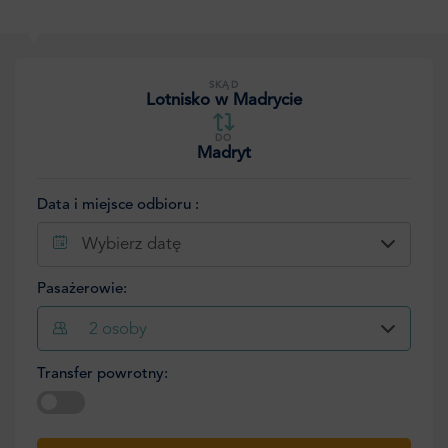
SKĄD
Lotnisko w Madrycie
DO
Madryt
Data i miejsce odbioru :
Wybierz datę
Pasażerowie:
2
osoby
Transfer powrotny:
Wybierz datę