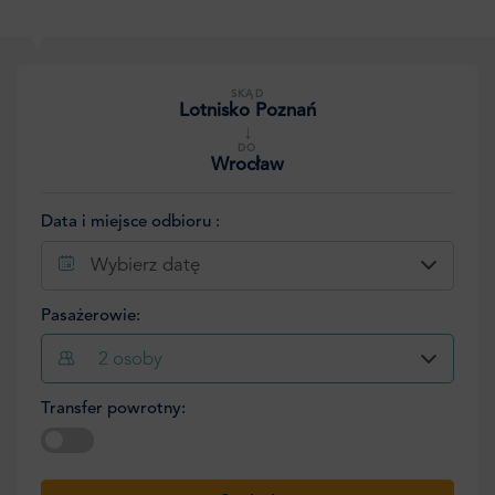
SKĄD
Lotnisko Poznań
↓
DO
Wrocław
Data i miejsce odbioru :
Wybierz datę
Pasażerowie:
2
osoby
Transfer powrotny:
Wybierz datę