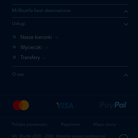
MrShuttle best destinations
Usługi
ukt którego szukasz jest już
żeli nie chcesz dodawać go
Nasze kierunki
bezpośrednio do koszyka i
Wycieczki
z rezerwację.
Transfery
t jeszcze raz
O nas
z zamówienie
Polityka prywatności
Regulamin
Mapa strony
Mr. Shuttle 2020 - 2026. Wszelkie prawa zastrzeżone