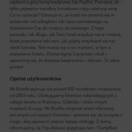
zapłacić z góry kartą kredytową lub PayPal. Pamiętaj, że
tylko prywatne transfery lotniskowe mają ustaloną cenę.
Co to oznacza? Oznacza to, że koszt nie zmienia się w
zależności od odległości lub czasu potrzebnego na
dowiezienie Cię do miejsca docelowego. Z tego
powodu, tak długo, jak Twój hotel znajduje się w mieście,
koszt pozostanie taki sam, jak gdyby znajdował się tuż
obok lotniska. Nie musisz się o nic martwić, w tym o
znalezienie hotelu. Dostarczymy Cię prosto obok i
upewnimy się, że dotrzesz bezpiecznie i zdrowo. To takie
proste!
Opinie użytkowników
Mr.Shuttle zajmuje się ponad 500 transferami miesięcznie
od 2003 roku. Obsługujemy klientów odwiedzających z
całego świata w Krakowie, Gdańsku i wielu innych
miastach Europy. Mr.Shuttle otrzymał wiele informacji
zwrotnych od naszych klientów i upewnia się, że korzysta z
niego, aby zapewnić jeszcze lepszą obsługę. Z dumą
informujemy, że Trip-Advisor przyznaje nam "Certyfikat