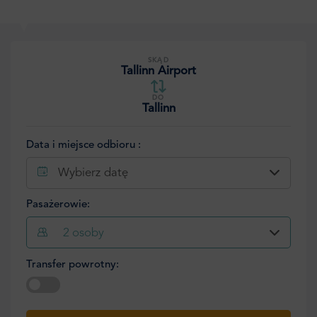
SKĄD
Tallinn Airport
DO
Tallinn
Data i miejsce odbioru :
Wybierz datę
Pasażerowie:
2
osoby
Transfer powrotny:
Wybierz datę