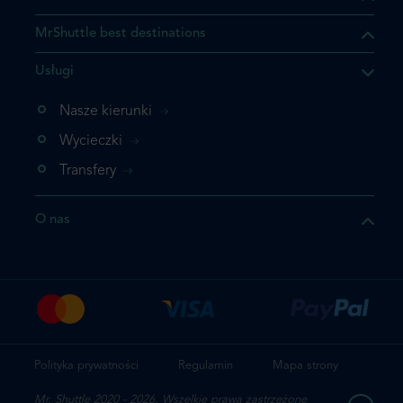
MrShuttle best destinations
Usługi
ukt którego szukasz jest już
żeli nie chcesz dodawać go
Nasze kierunki
bezpośrednio do koszyka i
Wycieczki
z rezerwację.
Transfery
t jeszcze raz
O nas
z zamówienie
Polityka prywatności
Regulamin
Mapa strony
Mr. Shuttle 2020 - 2026. Wszelkie prawa zastrzeżone