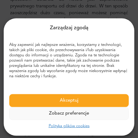
prywatnego transportu od drzwi do drzwi. W ten sposób
zaoszczędzisz dużo czasu, ponieważ możesz pominąć
nieprzyjemny proces ustalania trasy, poruszania się po
mieście i znajdowania drogi.
Zarządzaj zgodą
Transfer z lotniska i miasta
Aby zapewnić jak najlepsze wrażenia, korzystamy z technologii,
Szukasz niezawodnego i niedrogiego transferu
takich jak pliki cookie, do przechowywania i/lub uzyskiwania
dostępu do informacji o urządzeniu. Zgoda na te technologie
lotniskowego? Zarezerwuj jeden z Mr.Shuttle, wybranym
pozwoli nam przetwarzać dane, takie jak zachowanie podczas
przez podróżnych użytkowników Trip-Advisor. Oferujemy
przeglądania lub unikalne identyfikatory na tej stronie. Brak
transport door-to-door w nowych, nowoczesnych,
wyrażenia zgody lub wycofanie zgody może niekorzystnie wpłynąć
na niektóre cechy i funkcje.
komfortowych, klimatyzowanych samochodach,
minivanach i minibusach. Nasza załoga składa się z
doświadczonych kierowców weteranów, którzy biegle
posługują się językiem angielskim.
Akceptuj
Koszt transferu z lotniska i miasta
Zobacz preferencje
Cena prywatnego transportu lotniskowego Mr. Shuttle
Polityka plików cookies
jest niższa niż taksówki lotniskowej. Nasze ceny są stałe,
bez ukrytych kosztów. Nie musisz płacić gotówką. Możesz