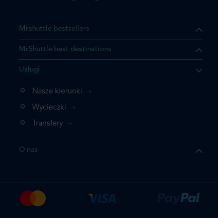
Mrshuttle bestsellers
MrShuttle best destinations
Usługi
ukt którego szukasz jest już
żeli nie chcesz dodawać go
Nasze kierunki
bezpośrednio do koszyka i
Wycieczki
z rezerwację.
Transfery
t jeszcze raz
O nas
z zamówienie