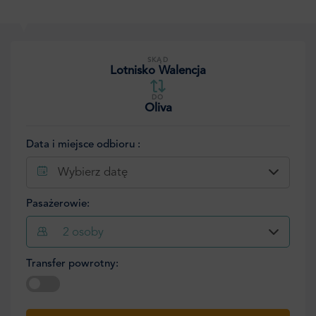
SKĄD
Lotnisko Walencja
DO
Oliva
Data i miejsce odbioru :
Wybierz datę
Pasażerowie:
2
osoby
Transfer powrotny:
Wybierz datę