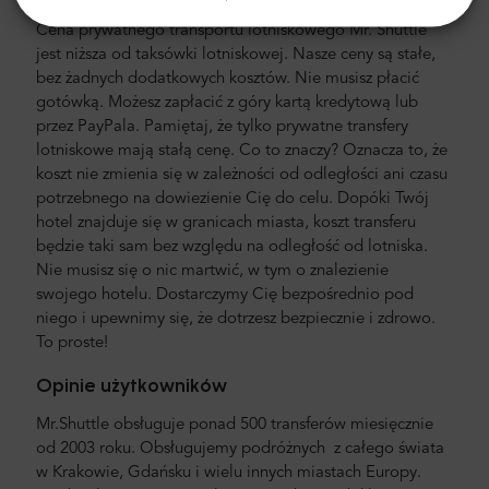
Cena prywatnego transportu lotniskowego Mr. Shuttle
jest niższa od taksówki lotniskowej. Nasze ceny są stałe,
bez żadnych dodatkowych kosztów. Nie musisz płacić
gotówką. Możesz zapłacić z góry kartą kredytową lub
przez PayPala. Pamiętaj, że tylko prywatne transfery
lotniskowe mają stałą cenę. Co to znaczy? Oznacza to, że
koszt nie zmienia się w zależności od odległości ani czasu
potrzebnego na dowiezienie Cię do celu. Dopóki Twój
hotel znajduje się w granicach miasta, koszt transferu
będzie taki sam bez względu na odległość od lotniska.
Nie musisz się o nic martwić, w tym o znalezienie
swojego hotelu. Dostarczymy Cię bezpośrednio pod
niego i upewnimy się, że dotrzesz bezpiecznie i zdrowo.
To proste!
Opinie użytkowników
Mr.Shuttle obsługuje ponad 500 transferów miesięcznie
od 2003 roku. Obsługujemy podróżnych z całego świata
w Krakowie, Gdańsku i wielu innych miastach Europy.