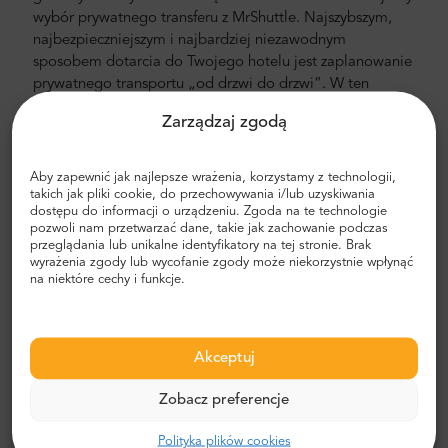
wybór prywatnego transferu z MrShuttle. Najszybszym,
najbezpieczniejszym i najbardziej niezawodnym
sposobem dotarcia do Twojego hotelu jest zaplanowanie
prywatnego transportu „od drzwi do drzwi”. W ten
sposób zaoszczędzisz dużo czasu, ponieważ możesz
Zarządzaj zgodą
pominąć nieprzyjemny proces wyznaczania trasy,
poruszania się po mieście i znajdowania odpowiedniej
drogi.
Aby zapewnić jak najlepsze wrażenia, korzystamy z technologii,
takich jak pliki cookie, do przechowywania i/lub uzyskiwania
Transfer na lotnisko i do miasta
dostępu do informacji o urządzeniu. Zgoda na te technologie
pozwoli nam przetwarzać dane, takie jak zachowanie podczas
przeglądania lub unikalne identyfikatory na tej stronie. Brak
Szukasz niezawodnego i niedrogiego transferu
wyrażenia zgody lub wycofanie zgody może niekorzystnie wpłynąć
lotniskowego? Zarezerwuj go z Mr.Shuttle, częstym
na niektóre cechy i funkcje.
wyborem podróżnych użytkowników Trip-Advisor.
Oferujemy transport "door-to-door" w nowoczesnych,
komfortowych, klimatyzowanych minivanach i minibusach
marki Mercedes-Benz. Nasza załoga składa się z
Akceptuj
doświadczonych kierowców, biegle posługujących się
Zobacz preferencje
językiem angielskim.
Koszt transferu na lotnisko i do miasta
Polityka plików cookies