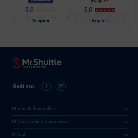
5.0
5.0
25 opinii
5 opinii
Śledź nas:
Mrshuttle bestsellers
MrShuttle best destinations
Usługi