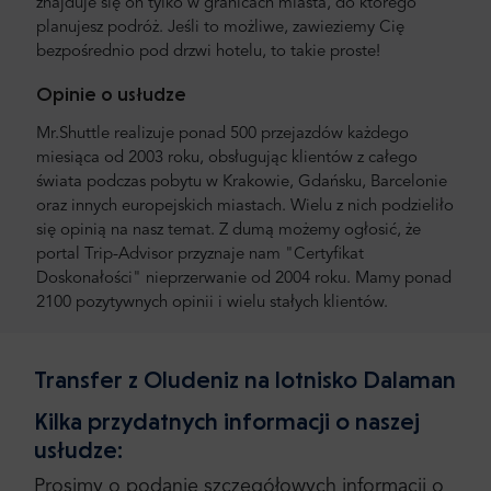
znajduje się on tylko w granicach miasta, do którego
planujesz podróż. Jeśli to możliwe, zawieziemy Cię
bezpośrednio pod drzwi hotelu, to takie proste!
Opinie o usłudze
Mr.Shuttle realizuje ponad 500 przejazdów każdego
miesiąca od 2003 roku, obsługując klientów z całego
świata podczas pobytu w Krakowie, Gdańsku, Barcelonie
oraz innych europejskich miastach. Wielu z nich podzieliło
się opinią na nasz temat. Z dumą możemy ogłosić, że
portal Trip-Advisor przyznaje nam "Certyfikat
Doskonałości" nieprzerwanie od 2004 roku. Mamy ponad
2100 pozytywnych opinii i wielu stałych klientów.
Transfer z Oludeniz na lotnisko Dalaman
Kilka przydatnych informacji o naszej
usłudze:
Prosimy o podanie szczegółowych informacji o