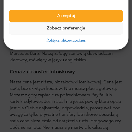
Transfer lotniskowy
Akceptuj
Szukasz taniej i sprawdzonej usługi transportowej z
lotniska? Zamów transfer lotniskowy z Mr.Shuttle, usługą
Zobacz preferencje
docenianą przez użytkowników Trip-Advisora. Oferujemy
Polityka plików cookies
usługę door-to-door, w nowych, komfortowych,
klimatyzowanych minivanach i minibusach marki
Mercedes-Benz. Naszą załogę stanowią doświadczeni
kierowcy, mówiący w języku angielskim.
Cena za transfer lotniskowy
Nasza cena jest niższa, niż taksówki lotniskowej. Cena jest
stała, bez ukrytych kosztów. Nie musisz płacić gotówką.
Możesz z góry zapłacić za pośrednictwem PayPal lub
karty kredytowej. Jeśli nadal nie jesteś pewny która opcja
jest dla Ciebie najbardziej odpowiednia, proszę weź pod
uwagę że tylko prywatne transfery lotniskowe posiadają
stałą cenę niezależnie od natężenia ruchu drogowego czy
opóźnienia lotu. Nie musisz się martwić lokalizacją