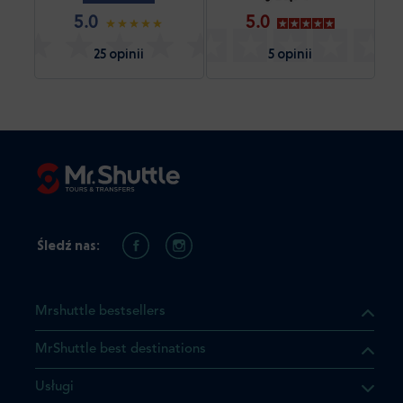
5.0
5.0
25 opinii
5 opinii
Śledź nas:
Mrshuttle bestsellers
MrShuttle best destinations
Usługi
ukt którego szukasz jest już