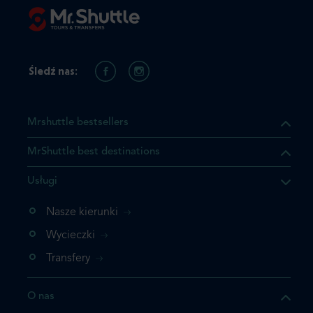
Śledź nas:
Mrshuttle bestsellers
MrShuttle best destinations
Usługi
ukt którego szukasz jest już
żeli nie chcesz dodawać go
Nasze kierunki
bezpośrednio do koszyka i
Wycieczki
z rezerwację.
Transfery
t jeszcze raz
O nas
z zamówienie