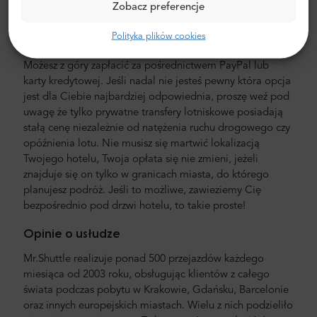
międzymiastowy
Zobacz preferencje
Nasza cena jest niższa, niż taksówki lotniskowej. Cena jest
Polityka plików cookies
stała, bez ukrytych kosztów. Nie musisz płacić gotówką.
Możesz z góry zapłacić za pośrednictwem PayPal lub
karty kredytowej. Jeśli nadal nie jesteś pewny która opcja
jest dla Ciebie najbardziej odpowiednia, proszę weź pod
uwagę że tylko prywatne transfery lotniskowe posiadają
stałą cenę niezależnie od natężenia ruchu drogowego czy
opóźnienia lotu. Nie musisz się martwić lokalizacją
Twojego hotelu, Twoja opłata się nie zmieni, jeżeli
znajduje się on tylko w granicach miasta, do którego
planujesz podróż. Jeśli to możliwe, zawieziemy Cię
bezpośrednio pod drzwi hotelu, to takie proste!
Opinie o usłudze
Mr.Shuttle realizuje ponad 500 przejazdów każdego
miesiąca od 2003 roku, obsługując klientów z całego
świata podczas pobytu w Krakowie, Gdańsku, Barcelonie
oraz innych europejskich miastach. Wielu z nich podzieliło