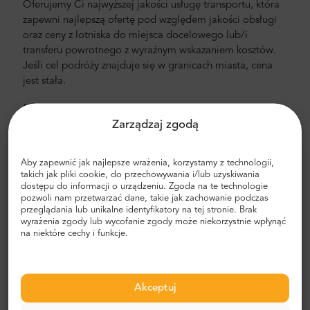
Oferujemy Ci najwyższej jakości usługę transportu, która
zapewni najlepszą ofertę pod względem jakości obsługi
oraz ceny z lotniska do miejsca docelowego lub/i
transferu powrotnego z wyraźnym wskazaniem kosztów.
Jeśli cel podróży znajduje się w granicach miasta, cena
jest stała.
Przydatne informacje
Zarządzaj zgodą
Przydatne informacje o naszych usługach transportowych.
Transfer międzymiastowy
Aby zapewnić jak najlepsze wrażenia, korzystamy z technologii,
takich jak pliki cookie, do przechowywania i/lub uzyskiwania
Szukasz taniej i sprawdzonej usługi transportowej
dostępu do informacji o urządzeniu. Zgoda na te technologie
pozwoli nam przetwarzać dane, takie jak zachowanie podczas
pomiędzy miastami? Zamów transfer z Mr.Shuttle, usługą
przeglądania lub unikalne identyfikatory na tej stronie. Brak
docenianą przez użytkowników Trip-Advisora. Oferujemy
wyrażenia zgody lub wycofanie zgody może niekorzystnie wpłynąć
usługę door-to-door, w nowych, komfortowych,
na niektóre cechy i funkcje.
klimatyzowanych minivanach i minibusach marki
Mercedes-Benz. Naszą załogę stanowią doświadczeni
kierowcy, mówiący w języku angielskim.
Akceptuj
Cena za transfer lotniskowy lub