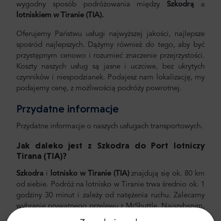
wygodny sposób podróżowania między
Szkodrą
a
lotniskiem w Tiranie (TIA).
Oferujemy Państwu usługi najwyższej jakości, najlepsze
spośród najlepszych. Dążymy również do tego, aby być
przystępnym cenowo i rozumieć znaczenie przejrzystości.
Koszty naszych usług są jasne i uczciwe, bez ukrytych
czynników i niespodzianek. Podajesz nam lokalizację, my
podajemy cenę, z możliwością podróży powrotnej.
Przydatne informacje
Przydatne informacje o naszych usługach transportowych.
Jak daleko jest z
Szkodra
do Port lotniczy
Tirana (TIA)?
Szkodra
i
lotnisko w Tiranie (TIA)
znajdują się ok. 80 km
od siebie. Podróż na lotnisko w Tiranie trwa średnio ok. 1
godziny 30 minut i zależy od natężenia ruchu. Zalecamy
wybranie prywatnego przelewu z MrShuttle. Najszybszym,
najbezpieczniejszym i najbardziej niezawodnym