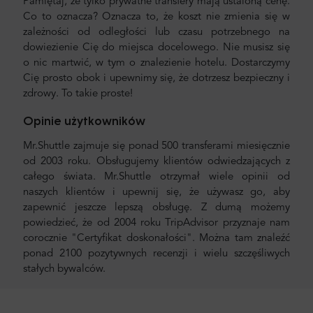
Pamiętaj, że tylko prywatne transfery mają ustaloną cenę.
Co to oznacza? Oznacza to, że koszt nie zmienia się w
zależności od odległości lub czasu potrzebnego na
dowiezienie Cię do miejsca docelowego. Nie musisz się
o nic martwić, w tym o znalezienie hotelu. Dostarczymy
Cię prosto obok i upewnimy się, że dotrzesz bezpieczny i
zdrowy. To takie proste!
Opinie użytkowników
Mr.Shuttle zajmuje się ponad 500 transferami miesięcznie
od 2003 roku. Obsługujemy klientów odwiedzających z
całego świata. Mr.Shuttle otrzymał wiele opinii od
naszych klientów i upewnij się, że używasz go, aby
zapewnić jeszcze lepszą obsługę. Z dumą możemy
powiedzieć, że od 2004 roku TripAdvisor przyznaje nam
corocznie "Certyfikat doskonałości". Można tam znaleźć
ponad 2100 pozytywnych recenzji i wielu szczęśliwych
stałych bywalców.