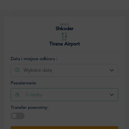
SKĄD
Shkoder
DO
Tirana Airport
Data i miejsce odbioru :
Wybierz datę
Pasażerowie:
2
osoby
Transfer powrotny:
Wybierz datę