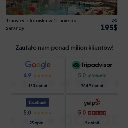
Transfer z lotniska w Tiranie do
OD
195$
Sarandy
Zaufało nam ponad milion klientów!
4.9
5.0
130 opinii
2649 opinii
5.0
5.0
25 opinii
5 opinii