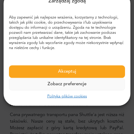
Zarządzaj zgodą
sposobem dotarcia do hotelu jest zaplanowanie
prywatnego transportu od drzwi do drzwi. W ten sposób
zaoszczędzisz dużo czasu, ponieważ możesz pominąć
Aby zapewnić jak najlepsze wrażenia, korzystamy z technologii,
takich jak pliki cookie, do przechowywania i/lub uzyskiwania
nieprzyjemny proces ustalania trasy, poruszania się po
dostępu do informacji o urządzeniu. Zgoda na te technologie
mieście i znajdowania drogi.
pozwoli nam przetwarzać dane, takie jak zachowanie podczas
przeglądania lub unikalne identyfikatory na tej stronie. Brak
Transfer z lotniska i miasta
wyrażenia zgody lub wycofanie zgody może niekorzystnie wpłynąć
na niektóre cechy i funkcje.
Szukasz niezawodnego i niedrogiego transferu?
Zarezerwuj jeden z Mr.Shuttle, wyborem podróżników z
TripAdvisor. Oferujemy transport door-to-door w nowych,
Akceptuj
nowoczesnych, komfortowych, klimatyzowanych
samochodach, minivanach i minibusach. Nasza załoga
Zobacz preferencje
składa się z doświadczonych kierowców-weteranów,
biegle posługujących się językiem angielskim.
Polityka plików cookies
Koszt transferu z lotniska i miasta
Cena prywatnego transportu pana Shuttle'a jest niższa niż
taksówki. Nasze ceny są stałe, bez ukrytych kosztów.
Możesz zapłacić z góry kartą kredytową lub PayPal.