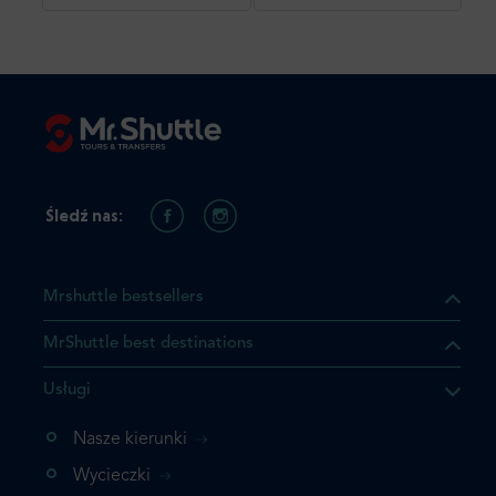
Śledź nas:
Mrshuttle bestsellers
MrShuttle best destinations
Usługi
ukt którego szukasz jest już
żeli nie chcesz dodawać go
Nasze kierunki
bezpośrednio do koszyka i
Wycieczki
z rezerwację.