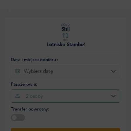
SKĄD
Sisli
DO
Lotnisko Stambuł
Data i miejsce odbioru :
Wybierz datę
Pasażerowie:
2
osoby
Transfer powrotny:
Wybierz datę