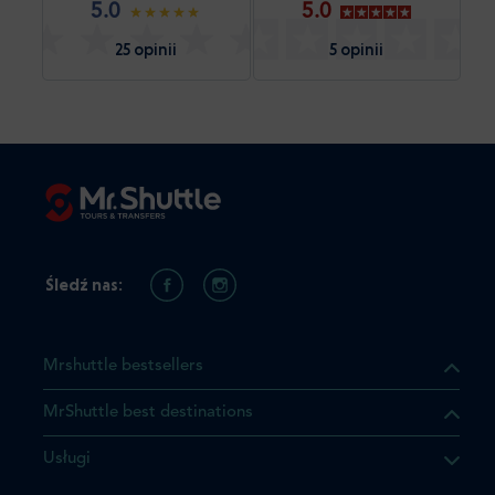
5.0
5.0
25 opinii
5 opinii
Śledź nas:
Mrshuttle bestsellers
MrShuttle best destinations
Usługi
ukt którego szukasz jest już