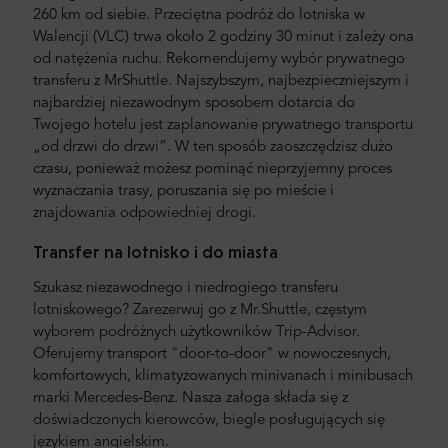
260 km od siebie. Przeciętna podróż do lotniska w
Walencji (VLC) trwa około 2 godziny 30 minut i zależy ona
od natężenia ruchu. Rekomendujemy wybór prywatnego
transferu z MrShuttle. Najszybszym, najbezpieczniejszym i
najbardziej niezawodnym sposobem dotarcia do
Twojego hotelu jest zaplanowanie prywatnego transportu
„od drzwi do drzwi”. W ten sposób zaoszczędzisz dużo
czasu, ponieważ możesz pominąć nieprzyjemny proces
wyznaczania trasy, poruszania się po mieście i
znajdowania odpowiedniej drogi.
Transfer na lotnisko i do miasta
Szukasz niezawodnego i niedrogiego transferu
lotniskowego? Zarezerwuj go z Mr.Shuttle, częstym
wyborem podróżnych użytkowników Trip-Advisor.
Oferujemy transport "door-to-door" w nowoczesnych,
komfortowych, klimatyzowanych minivanach i minibusach
marki Mercedes-Benz. Nasza załoga składa się z
doświadczonych kierowców, biegle posługujących się
językiem angielskim.