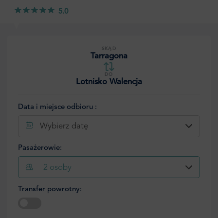
5.0
SKĄD
Tarragona
DO
Lotnisko Walencja
Data i miejsce odbioru :
Wybierz datę
Pasażerowie:
2
osoby
Transfer powrotny: