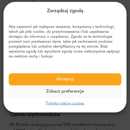
Koszt transferu na lotnisko i do miasta
Zarządzaj zgodą
Cena prywatnego transportu lotniskowego Mr. Shuttle
jest niższa od taksówki lotniskowej. Nasze ceny są stałe,
Aby zapewnić jak najlepsze wrażenia, korzystamy z technologii,
takich jak pliki cookie, do przechowywania i/lub uzyskiwania
bez żadnych dodatkowych kosztów. Nie musisz płacić
dostępu do informacji o urządzeniu. Zgoda na te technologie
gotówką. Możesz zapłacić z góry kartą kredytową lub
pozwoli nam przetwarzać dane, takie jak zachowanie podczas
przez PayPala. Pamiętaj, że tylko prywatne transfery
przeglądania lub unikalne identyfikatory na tej stronie. Brak
wyrażenia zgody lub wycofanie zgody może niekorzystnie wpłynąć
lotniskowe mają stałą cenę. Co to znaczy? Oznacza to, że
na niektóre cechy i funkcje.
koszt nie zmienia się w zależności od odległości ani czasu
potrzebnego na dowiezienie Cię do celu. Dopóki Twój
hotel znajduje się w granicach miasta, koszt transferu
będzie taki sam bez względu na odległość od lotniska.
Akceptuj
Nie musisz się o nic martwić, w tym o znalezienie
swojego hotelu. Dostarczymy Cię bezpośrednio pod
Zobacz preferencje
niego i upewnimy się, że dotrzesz bezpiecznie i zdrowo.
To proste!
Polityka plików cookies
Opinie użytkowników
Mr.Shuttle obsługuje ponad 500 transferów miesięcznie