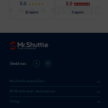
5.0
5.0
25 opinii
5 opinii
Śledź nas:
Mrshuttle bestsellers
MrShuttle best destinations
Usługi
ukt którego szukasz jest już