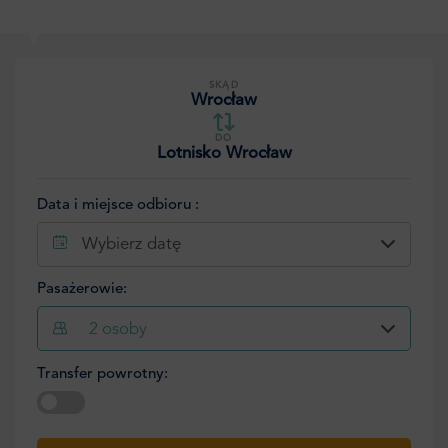
SKĄD
Wrocław
DO
Lotnisko Wrocław
Data i miejsce odbioru :
Wybierz datę
Pasażerowie:
2
osoby
Transfer powrotny:
Wybierz datę