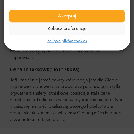
transfery lotniskowe. Oferujemy usługę door to door, w
komfortowych minivanach i minibusach kierowanych
przez anglojęzycznych kierowców. Nasza cena jest niższa
Akceptuj
niż taksówki lotniskowej. Cena jest stała, bez ukrytych
kosztów. Nie musisz nawet płacić kierowcy, gdyż możesz
Zobacz preferencje
zapłacić z góry za pośrednictwem PayPal lub karty
kredytowej.
Polityka plików cookies
Nasze transfery są dobrze znane i oceniane na
Tripadvisor.
Cena za taksówkę lotniskową
Jeśli nadal nie jesteś pewny która opcja jest dla Ciebie
najbardziej odpowiednia,proszę weź pod uwagę że tylko
prywatne transfery lotniskowe posiadają stałą cenę
niezależnie od utknięcia w korku czy opóźnienia lotu. Nie
musisz się martwić lokalizacją twojego hotelu, twoja
opłata się nie zmieni. Zawieziemy Cię bezpośrednio pod
drzwi hotelu, to takie proste!