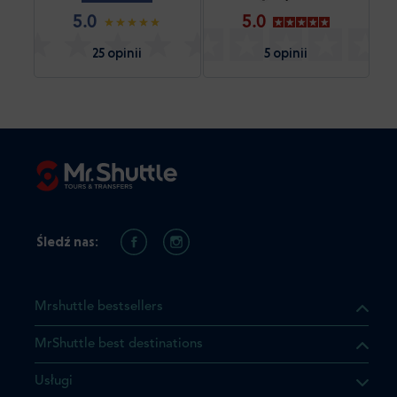
5.0
5.0
25 opinii
5 opinii
Śledź nas:
Mrshuttle bestsellers
MrShuttle best destinations
Usługi
ukt którego szukasz jest już