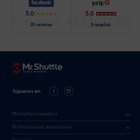
5.0
5.0
25 reseñas
5 reseñas
Síguenos en:
Mrshuttle bestsellers
MrShuttle best destinations