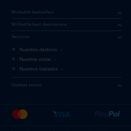
Mrshuttle bestsellers
MrShuttle best destinations
e el producto que busca ya
Servicios
 cesta de la compra. Si no
Nuestros destinos
evo, vaya directamente a su
mplete su reserva.
Nuestras visitas
Nuestros traslados
producto una vez
Quiénes somos
te su reserva