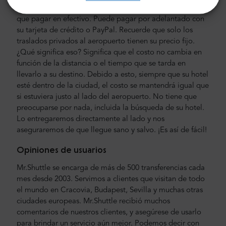
Nuestros precios son fijos, sin costes ocultos. No tienes
que pagar en efectivo. Puede pagar por adelantado con
su tarjeta de crédito o PayPal. Recuerde que solo los
traslados privados al aeropuerto tienen su precio fijo.
¿Qué significa eso? Significa que el costo no cambia en
función de la distancia o el tiempo que se tarda en
llevarlo a su destino. Debido a esto, siempre que su hotel
esté dentro de la ciudad, el costo se mantendrá igual que
si estuviera justo al lado del aeropuerto. No tiene que
preocuparse por nada, incluida la búsqueda de su hotel.
Lo entregaremos directamente al lado y nos
aseguraremos de que llegue sano y salvo. ¡Es así de fácil!
Opiniones de usuarios
Mr.Shuttle se encarga de más de 500 transferencias cada
mes desde 2003. Servimos a clientes que visitan de todo
el mundo en Cracovia, Budapest, Sevilla y muchas otras
ciudades europeas. Mr.Shuttle recibió muchos
comentarios de nuestros clientes, y asegúrese de usarlo
para brindar un servicio aún mejor. Podemos decir con