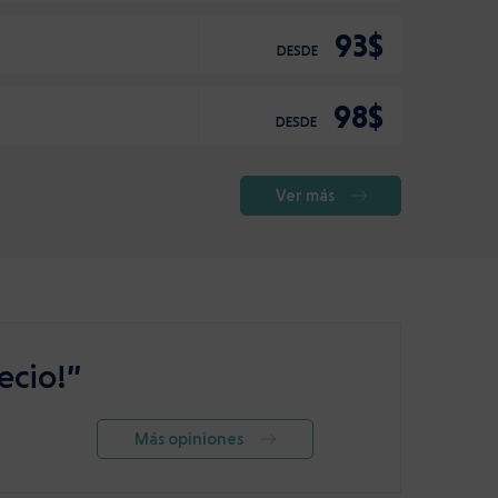
93$
DESDE
98$
DESDE
Ver más
ecio!”
Más opiniones