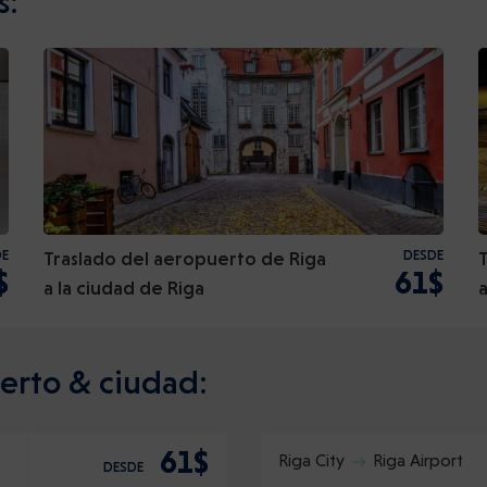
s:
DE
Traslado del aeropuerto de Riga
DESDE
$
61$
a la ciudad de Riga
erto & ciudad:
61$
Riga City
Riga Airport
DESDE