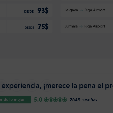
93$
Jelgava
Riga Airport
DESDE
75$
Jurmala
Riga Airport
DESDE
experiencia, ¡merece la pena el pr
5.0
2649 reseñas
r de lo mejor