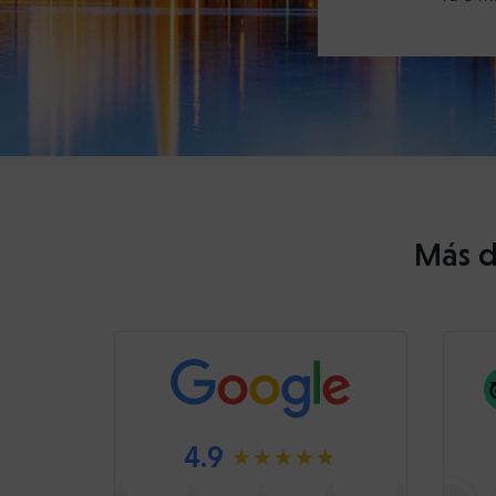
Más d
4.9