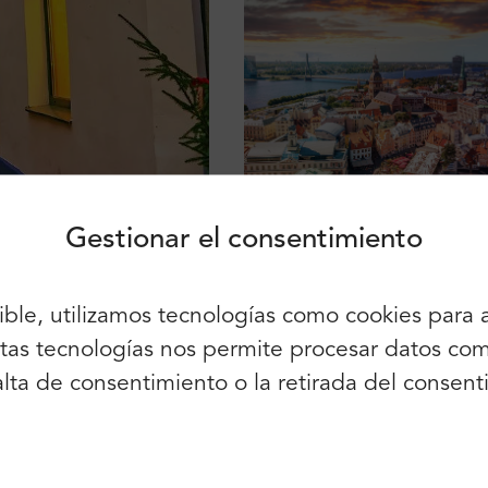
Inicio de sesión
Inscríbete
Siga utilizando:
Gestionar el consentimiento
sible, utilizamos tecnologías como cookies para
También puede utilizar el correo
electrónico y la contraseña:
 estas tecnologías nos permite procesar datos 
Nombre:
 falta de consentimiento o la retirada del cons
Correo electrónico:
Apellido:
Contraseña: