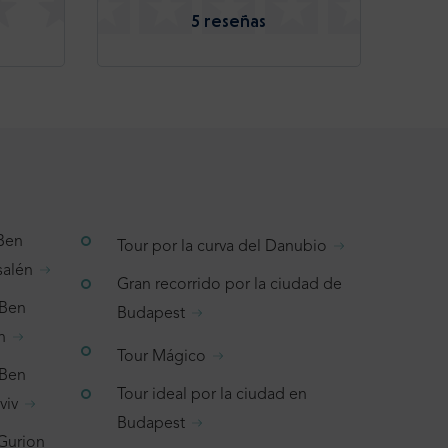
5 reseñas
 Ben
Tour por la curva del Danubio
salén
Gran recorrido por la ciudad de
 Ben
Budapest
n
Tour Mágico
 Ben
Tour ideal por la ciudad en
viv
Budapest
 Gurion