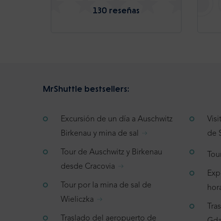
130 reseñas
MrShuttle bestsellers:
Excursión de un día a Auschwitz
Vis
Birkenau y mina de sal
de 
Tour de Auschwitz y Birkenau
Tou
desde Cracovia
Exp
Tour por la mina de sal de
hor
Wieliczka
Tra
Traslado del aeropuerto de