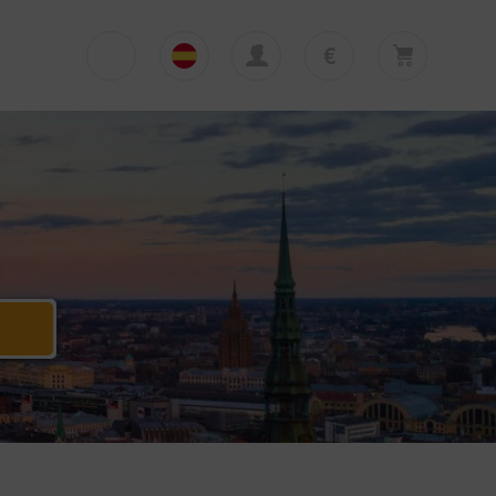
€
€
English
EUR
Su cesta está vacía
£
Polski
GBP
Su cesta está vacía. Añadir primera excursión
o traslado
zł
Deutsch
PLN
$
Italiano
USD
Español