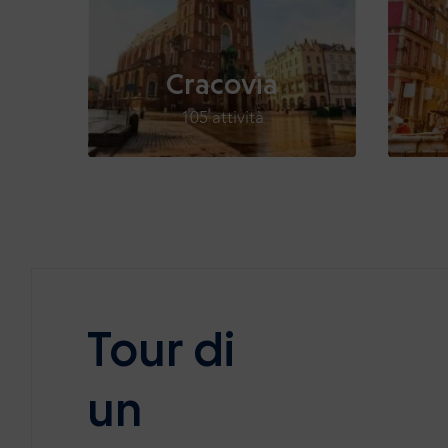
Cracovia
105 attività
Tour di
un