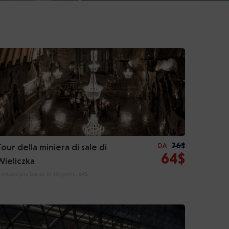
76$
Tour della miniera di sale di
DA
64$
Wieliczka
l prezzo più basso in 30 giorni:
64$