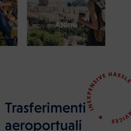
Atene
85 attività
Trasferimenti
aeroportuali