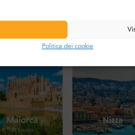
Cognome:
Password:
Vi
ttle:
E-mail:
Politica dei cookie
Accedi
Password:
Hai dimenticato la password?
Maiorca
Nizza
39 attività
12 attività