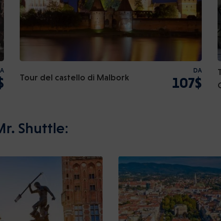
A
DA
Tour del castello di Malbork
$
107$
Mr. Shuttle: