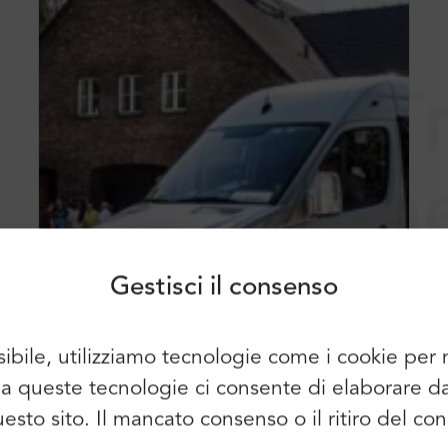
T
Accesso
Iscriviti
a
Continuare a utilizzare i seguenti
elementi:
M
Gestisci il consenso
G
sibile, utilizziamo tecnologie come i cookie pe
È possibile utilizzare anche l'e-mail e
so a queste tecnologie ci consente di elaborare 
la password:
Nome:
questo sito. Il mancato consenso o il ritiro del 
E-mail: