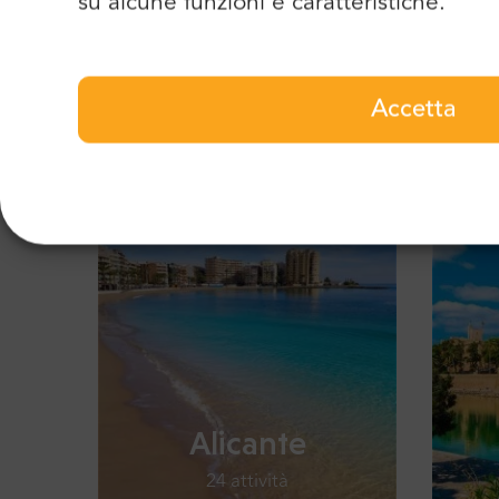
su alcune funzioni e caratteristiche.
Accetta
Altre destinazioni di Mr. Shu
Alicante
24 attività