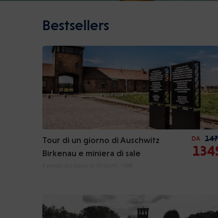
Bestsellers
147
Tour di un giorno di Auschwitz
DA
134
Birkenau e miniera di sale
Il prezzo più basso in 30 giorni:
128$