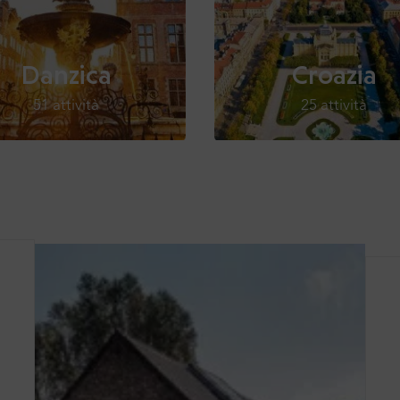
Danzica
Croazia
51 attività
25 attività