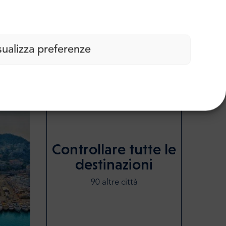
sualizza preferenze
Controllare tutte le
destinazioni
90 altre città