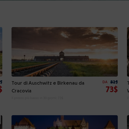
$
81$
Tour di Auschwitz e Birkenau da
DA
$
73$
Cracovia
Il prezzo più basso in 30 giorni:
73$
I