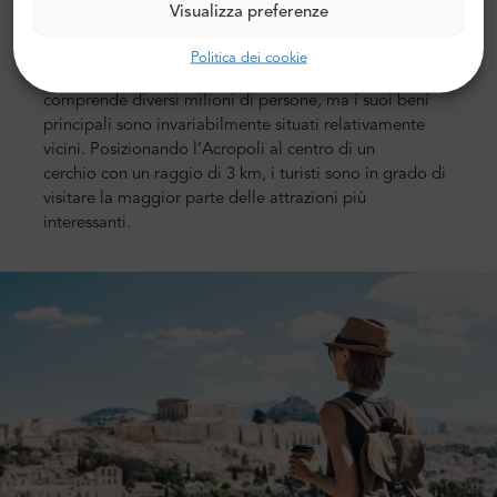
luogo che
garantisce
un clima splendido, panorami
Visualizza preferenze
meravigliosi, un mare caldo e
monumenti
riconoscibili
in tutto il mondo.
Politica dei cookie
La capitale greca è oggi una vasta metropoli che
comprende diversi milioni di persone, ma i suoi
beni
principali
sono invariabilmente situati relativamente
vicini.
Posizionando l’Acropoli al
centro di un
cerchio
con un raggio di 3 km, i turisti sono in grado di
visitare la maggior parte delle
attrazioni più
interessanti
.