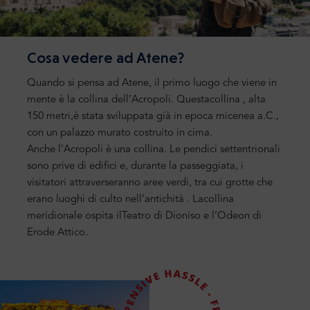
Cosa vedere ad Atene?
Quando si pensa ad Atene, il primo luogo che viene in
mente è la
collina dell’Acropoli
.
Questa
collina
,
alta
150 metri
,
è stata sviluppata già in epoca micenea a.C.,
con un palazzo murato costruito in
cima.
Anche l’Acropoli è una collina.
Le
pendici settentrionali
sono prive di edifici e, durante la
passeggiata, i
visitatori attraverseranno aree verdi, tra cui grotte che
erano luoghi di culto nell’antichità
.
La
collina
meridionale ospita
il
Teatro di Dioniso
e l’
Odeon di
Erode
Attico.