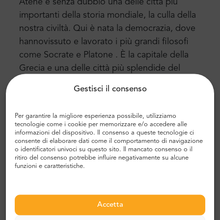
Atene è senza dubbio una delle
città più
importanti della storia mondiale
, la culla della
nostra
civiltà. Qui è nata la democrazia, dove
hanno
vissuto e lavorato
i più grandi filosofi
come
Socrate e
Platone
.
È la capitale della
Grecia e una delle città più splendide del
mondo, che fonde
perfettamente la storia con
Gestisci il consenso
la modernità
.
Atene è un luogo eccellente per i turisti
Per garantire la migliore esperienza possibile, utilizziamo
interessati alla storia antica. E per coloro che
tecnologie come i cookie per memorizzare e/o accedere alle
informazioni del dispositivo. Il consenso a queste tecnologie ci
amano
passeggiare in uno splendido
consente di elaborare dati come il comportamento di navigazione
ambiente naturale,
Atene offre un ambiente
o identificatori univoci su questo sito. Il mancato consenso o il
ritiro del consenso potrebbe influire negativamente su alcune
ideale per tutti
funzioni e caratteristiche.
Perché vale la pena visitare Atene?
Non è necessario viaggiare in tutto il mondo per
Accetta
trascorrere una vacanza fantastica.
Nelle
vicinanze c’è un