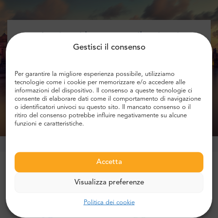
Aggiungi la tua e-mail e ricevi
Gestisci il consenso
informazioni sugli sconti!
Per garantire la migliore esperienza possibile, utilizziamo
tecnologie come i cookie per memorizzare e/o accedere alle
informazioni del dispositivo. Il consenso a queste tecnologie ci
consente di elaborare dati come il comportamento di navigazione
Ottenere lo sconto
o identificatori univoci su questo sito. Il mancato consenso o il
ritiro del consenso potrebbe influire negativamente su alcune
funzioni e caratteristiche.
Accetta
Più di 1 milione di clienti si fidano di noi
Visualizza preferenze
Politica dei cookie