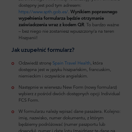
dostępny jest pod tym adresem:
https://www.spth.gob.es/
.
Wynikiem poprawnego
wypełnienia formularza będzie otrzymanie
zaświadczenia wraz z kodem QR
. To bardzo ważne
– bez niego nie zostaniesz wpuszczony/a na teren
Hiszpanii!
Jak uzupełnić formularz?
Odzwiedź stronę
Spain Travel Health
, która
dostępna jest w języku hiszpańskim, francuskim,
niemieckim i oczywiście angielskim.
Następnie w wierwszu New Form (nowy formularz)
wybierz z pośród dwóch dostępnych opcji Individual
FCS Form.
W formularzu należy wpisać dane pasażera. Kolejno:
imię, nazwisko, numer dokumentu, z którym
będziemy podróżować (numer paszportu lub
dowodu), numer i datę lotu (znajdziesz te dane na