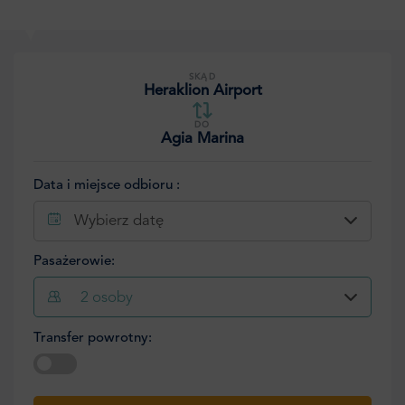
SKĄD
Heraklion Airport
DO
Agia Marina
Data i miejsce odbioru :
Wybierz datę
Pasażerowie:
2
osoby
Transfer powrotny:
Wybierz datę