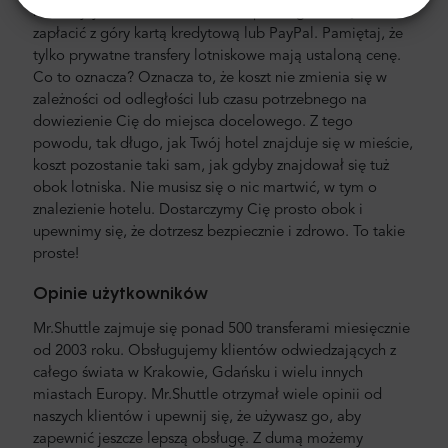
bez ukrytych kosztów. Nie musisz płacić gotówką. Możesz
zapłacić z góry kartą kredytową lub PayPal. Pamiętaj, że
tylko prywatne transfery lotniskowe mają ustaloną cenę.
Co to oznacza? Oznacza to, że koszt nie zmienia się w
zależności od odległości lub czasu potrzebnego na
dowiezienie Cię do miejsca docelowego. Z tego
powodu, tak długo, jak Twój hotel znajduje się w mieście,
koszt pozostanie taki sam, jak gdyby znajdował się tuż
obok lotniska. Nie musisz się o nic martwić, w tym o
znalezienie hotelu. Dostarczymy Cię prosto obok i
upewnimy się, że dotrzesz bezpiecznie i zdrowo. To takie
proste!
Opinie użytkowników
Mr.Shuttle zajmuje się ponad 500 transferami miesięcznie
od 2003 roku. Obsługujemy klientów odwiedzających z
całego świata w Krakowie, Gdańsku i wielu innych
miastach Europy. Mr.Shuttle otrzymał wiele opinii od
naszych klientów i upewnij się, że używasz go, aby
zapewnić jeszcze lepszą obsługę. Z dumą możemy