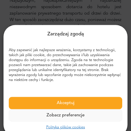
Najszybszym, najbezpieczniejszym i najbardziej
niezawodnym sposobem dotarcia do hotelu jest
zaplanowanie prywatnego transportu od drzwi do drzwi.
W ten sposób zaoszczędzisz dużo czasu, ponieważ możesz
pominąć nieprzyjemny proces ustalania trasy, poruszania
się po mieście i znajdowania drogi.
Zarządzaj zgodą
Transfer z lotniska i miasta
Aby zapewnić jak najlepsze wrażenia, korzystamy z technologii,
Szukasz niezawodnego i niedrogiego transferu
takich jak pliki cookie, do przechowywania i/lub uzyskiwania
dostępu do informacji o urządzeniu. Zgoda na te technologie
lotniskowego? Zarezerwuj jeden z Mr.Shuttle, wybranym
pozwoli nam przetwarzać dane, takie jak zachowanie podczas
przez podróżnych użytkowników Trip-Advisor. Oferujemy
przeglądania lub unikalne identyfikatory na tej stronie. Brak
transport door-to-door nowymi, nowoczesnymi,
wyrażenia zgody lub wycofanie zgody może niekorzystnie wpłynąć
na niektóre cechy i funkcje.
komfortowymi, klimatyzowanymi samochodami,
minivanami i minibusami. Nasza załoga składa się z
doświadczonych kierowców weteranów, którzy biegle
posługują się językiem angielskim.
Akceptuj
Koszt transferu z lotniska i miasta
Zobacz preferencje
Cena prywatnego transportu lotniskowego Mr. Shuttle
Polityka plików cookies
jest niższa niż taksówki lotniskowej. Nasze ceny są stałe,