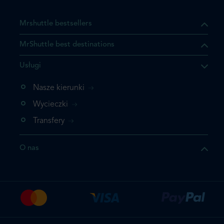
Mrshuttle bestsellers
MrShuttle best destinations
Usługi
ukt którego szukasz jest już
żeli nie chcesz dodawać go
Nasze kierunki
bezpośrednio do koszyka i
Wycieczki
z rezerwację.
Transfery
t jeszcze raz
O nas
z zamówienie