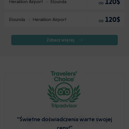
120$
Heraklion Airport
Elounda
OD
120$
Elounda
Heraklion Airport
OD
Zobacz więcej
“Świetne doświadczenia warte swojej
ceny!”