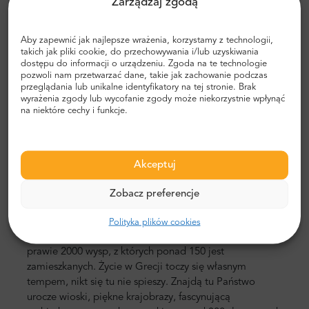
Zarządzaj zgodą
wyspach.
Grecja dla każdego
Aby zapewnić jak najlepsze wrażenia, korzystamy z technologii,
takich jak pliki cookie, do przechowywania i/lub uzyskiwania
Grecja to klucz do niezapomnianych wakacji. Kraj
dostępu do informacji o urządzeniu. Zgoda na te technologie
słońca, bogatej historii, przyciągających wzrok
pozwoli nam przetwarzać dane, takie jak zachowanie podczas
przeglądania lub unikalne identyfikatory na tej stronie. Brak
zabytków i pysznego jedzenia. Doskonały cel podróży
wyrażenia zgody lub wycofanie zgody może niekorzystnie wpłynąć
zarówno na rodzinne wakacje, jak i
romantyczną
na niektóre cechy i funkcje.
ucieczkę dla pary
.
Królestwo, w którym można cieszyć
się zarówno aktywnością, jak i relaksem
w
cieniu
parasola na plaży
.
Akceptuj
Grecja i jej różnorodność
Zobacz preferencje
Grecja przyciąga ludzi z całego świata. Jest tu
wystarczająco dużo miejsca dla każdego, ponieważ
Polityka plików cookies
oprócz stałego lądu mogą Państwo wybierać spośród
prawie 2000 wysp
,
z których ponad
150 jest
zamieszkanych. Życie w Grecji toczy się własnym
tempem, nikt się tu nie spieszy.
Znajdą
tu Państwo
urocze wioski, piękne krajobrazy, fascynującą