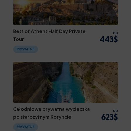
Best of Athens Half Day Private
OD
443$
Tour
PRYWATNE
Całodniowa prywatna wycieczka
OD
623$
po starożytnym Koryncie
PRYWATNE