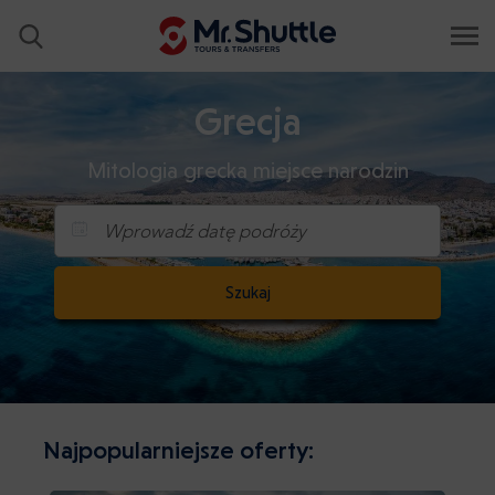
Grecja
Mitologia grecka miejsce narodzin
Wprowadź datę podróży
Szukaj
Najpopularniejsze oferty: