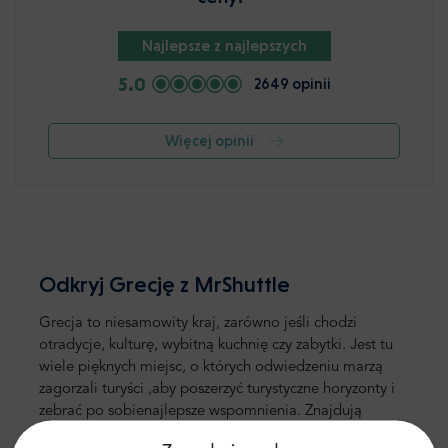
Najlepsze z najlepszych
5.0
2649 opinii
Więcej opinii
Odkryj Grecję z MrShuttle
Grecja to niesamowity kraj, zarówno jeśli chodzi
o
tradycje, kulturę, wybitną
kuchnię czy zabytki
.
Jest tu
wiele pięknych miejsc, o których odwiedzeniu marzą
zagorzali turyści
,
aby poszerzyć turystyczne horyzonty i
zebrać
po sobie
najlepsze wspomnienia
.
Znajdują
się
one
zarówno
na stałym lądzie, jak i na licznych