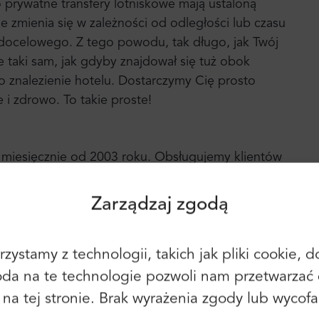
o prywatne transfery lotniskowe mają ustaloną
e zmienia się w zależności od odległości lub czasu
docelowego. Z tego powodu, tak długo, jak Twój
e taki sam, jak gdyby znajdował się tuż obok
 o znalezienie hotelu. Dostarczymy Cię prosto
 i zdrowo. To takie proste!
Zaloguj się
Rejestracja
i miesięcznie od 2003 roku. Obsługujemy klientów
Kontynuuj, korzystając z
następującego:
Gdańsku i wielu innych miastach Europy.
lientów i upewnij się, że używasz go, aby zapewnić
Zarządzaj zgodą
edzieć, że Trip-Advisor co roku od 2004 roku
Można tam znaleźć ponad 2100 pozytywnych
w.
zystamy z technologii, takich jak pliki cookie,
Możesz również użyć adresu e-mail i
oda na te technologie pozwoli nam przetwarzać 
hasła:
Imię:
y na tej stronie. Brak wyrażenia zgody lub wyco
E-mail: