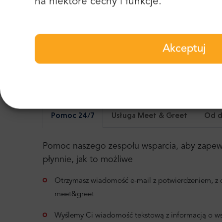
na niektóre cechy i funkcje.
Heraklion Port lotniczy do P
Kilka przydatnych informacj
Akceptuj
Prosimy o podanie szczegółowych informacji 
Pomoc 24/7
Usługa Meet & Greet
Od d
Pomoc naszego zespołu wsparcia, aby zapewni
płynnie, jak to możliwe
Otrzymasz wiadomość e-mail z potwierdzeniem, z d
meet&greet
Wyślemy Ci wiadomość tekstową z informacją o ws