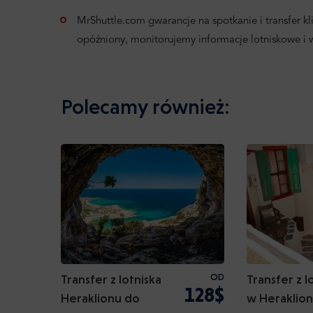
MrShuttle.com gwarancje na spotkanie i transfer klie
opóźniony, monitorujemy informacje lotniskowe i
Polecamy również:
Transfer z lotniska
OD
Transfer z l
128$
Heraklionu do
w Heraklion