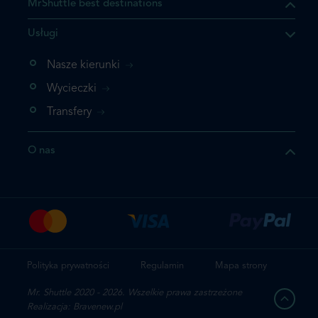
MrShuttle best destinations
Usługi
ukt którego szukasz jest już
żeli nie chcesz dodawać go
Nasze kierunki
bezpośrednio do koszyka i
Wycieczki
z rezerwację.
Transfery
t jeszcze raz
O nas
z zamówienie
Polityka prywatności
Regulamin
Mapa strony
Mr. Shuttle 2020 - 2026. Wszelkie prawa zastrzeżone
Realizacja: Bravenew.pl