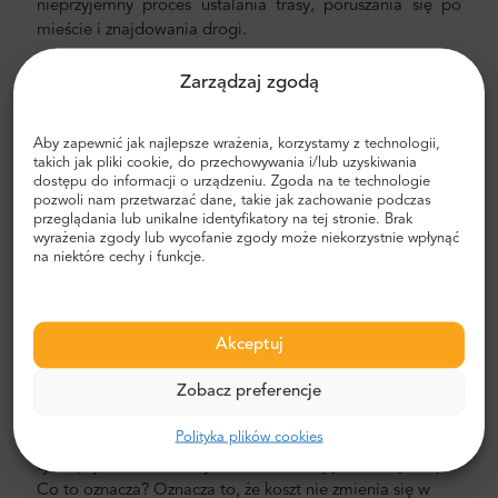
nieprzyjemny proces ustalania trasy, poruszania się po
mieście i znajdowania drogi.
Transfer z lotniska i miasta
Zarządzaj zgodą
Szukasz niezawodnego i niedrogiego transferu
lotniskowego? Zarezerwuj jeden z Mr.Shuttle, wybranym
Aby zapewnić jak najlepsze wrażenia, korzystamy z technologii,
przez podróżnych użytkowników Trip-Advisor. Oferujemy
takich jak pliki cookie, do przechowywania i/lub uzyskiwania
dostępu do informacji o urządzeniu. Zgoda na te technologie
transport door-to-door w nowych, nowoczesnych,
pozwoli nam przetwarzać dane, takie jak zachowanie podczas
komfortowych, klimatyzowanych samochodach,
przeglądania lub unikalne identyfikatory na tej stronie. Brak
minivanach i minibusach. Nasza załoga składa się z
wyrażenia zgody lub wycofanie zgody może niekorzystnie wpłynąć
na niektóre cechy i funkcje.
doświadczonych kierowców-weteranów, biegle
posługujących się językiem angielskim.
Koszt transferu z lotniska i miasta
Akceptuj
Cena prywatnego transportu lotniskowego Mr. Shuttle
Zobacz preferencje
jest niższa niż taksówki lotniskowej. Nasze ceny są stałe,
bez ukrytych kosztów. Nie musisz płacić gotówką. Możesz
Polityka plików cookies
zapłacić z góry kartą kredytową lub PayPal. Pamiętaj, że
tylko prywatne transfery lotniskowe mają ustaloną cenę.
Co to oznacza? Oznacza to, że koszt nie zmienia się w