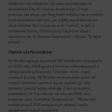
zależności od odległości lub czasu potrzebnego na
dowiezienie Cię do miejsca docelowego. Z tego
powodu, tak długo, jak Twój hotel znajduje się w mieście,
koszt pozostanie taki sam, jak gdyby znajdował się tuż
obok lotniska. Nie musisz się o nic martwić, w tym o
znalezienie hotelu. Dostarczymy Cię prosto obok i
upewnimy się, że dotrzesz bezpiecznie i zdrowo. To takie
proste!
Opinie użytkowników
Mr.Shuttle zajmuje się ponad 500 transferami miesięcznie
od 2003 roku. Obsługujemy klientów odwiedzających z
całego świata w Krakowie, Gdańsku i wielu innych
miastach Europy. Mr.Shuttle otrzymał wiele opinii od
naszych klientów i upewnij się, że używasz go, aby
zapewnić jeszcze lepszą obsługę. Z dumą możemy
powiedzieć, że Trip-Advisor co roku od 2004 roku
przyznaje nam "Certyfikat Doskonałości". Można tam
znaleźć ponad 2100 pozytywnych recenzji i wielu
szczęśliwych stałych bywalców.