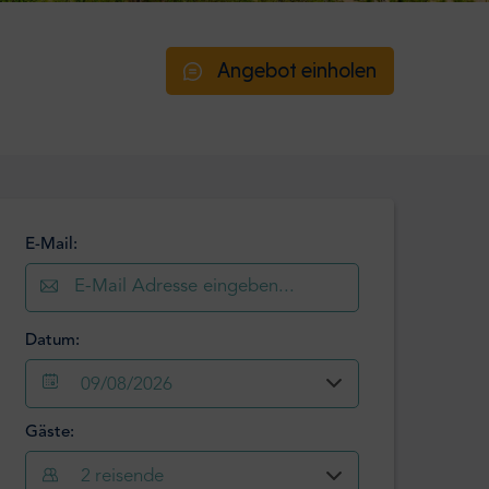
Angebot einholen
E-Mail:
Datum:
09/08/2026
Gäste:
August
2026
2
reisende
Mo
Di
Mi
Do
Fr
Sa
So