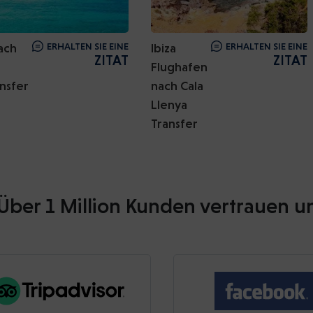
ach
ERHALTEN SIE EINE
Ibiza
ERHALTEN SIE EINE
ZITAT
ZITAT
Flughafen
nsfer
nach Cala
Llenya
Transfer
Über 1 Million Kunden vertrauen u