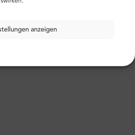
swirken.
stellungen anzeigen
ßabdruck