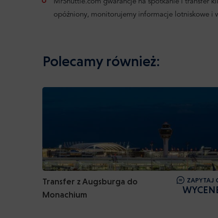
MrShuttle.com gwarancje na spotkanie i transfer klie
opóźniony, monitorujemy informacje lotniskowe i
Polecamy również:
Transfer z Augsburga do
ZAPYTAJ 
WYCEN
Monachium