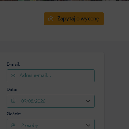
Zapytaj o wycenę
E-mail:
Data:
09/08/2026
Goście:
Sierpień
2026
2
osoby
Pon.
Wt.
Śr.
Czw.
Pt.
Sob.
Niedz.