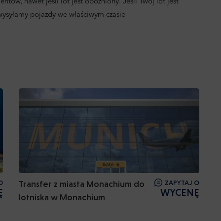
ntów, nawet jeśli lot jest opóźniony. Jeśli Twój lot jest
 wysyłamy pojazdy we właściwym czasie
O
Transfer z miasta Monachium do
ZAPYTAJ O
Ę
WYCENĘ
lotniska w Monachium