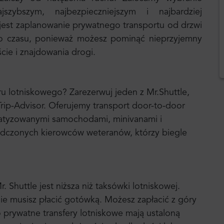
zybszym, najbezpieczniejszym i najbardziej
est zaplanowanie prywatnego transportu od drzwi
o czasu, ponieważ możesz pominąć nieprzyjemny
ście i znajdowania drogi.
u lotniskowego? Zarezerwuj jeden z Mr.Shuttle,
ip-Advisor. Oferujemy transport door-to-door
atyzowanymi samochodami, minivanami i
iadczonych kierowców weteranów, którzy biegle
Shuttle jest niższa niż taksówki lotniskowej.
ie musisz płacić gotówką. Możesz zapłacić z góry
o prywatne transfery lotniskowe mają ustaloną