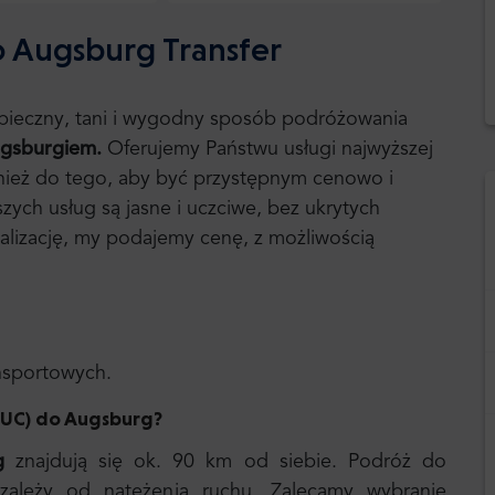
o Augsburg Transfer
ezpieczny, tani i wygodny sposób podróżowania
gsburgiem.
Oferujemy Państwu usługi najwyższej
wnież do tego, aby być przystępnym cenowo i
zych usług są jasne i uczciwe, bez ukrytych
alizację, my podajemy cenę, z możliwością
ansportowych.
(MUC) do Augsburg
?
g
znajdują się ok. 90 km od siebie. Podróż do
zależy od natężenia ruchu. Zalecamy wybranie