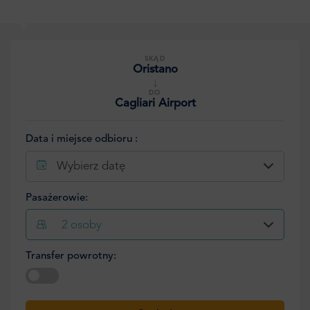
SKĄD
Oristano
↓
DO
Cagliari Airport
Data i miejsce odbioru :
Wybierz datę
Pasażerowie:
2
osoby
Transfer powrotny:
Wybierz datę