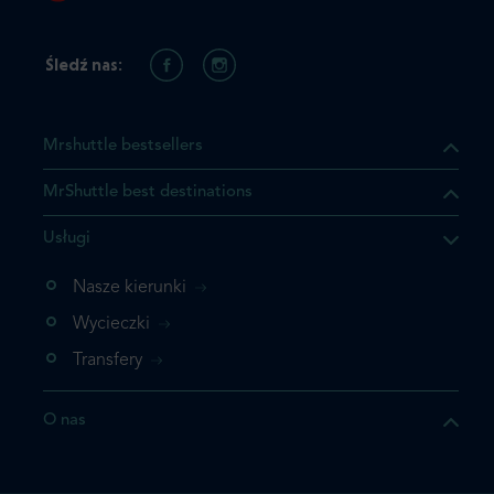
Śledź nas:
Mrshuttle bestsellers
MrShuttle best destinations
Usługi
ukt którego szukasz jest już
żeli nie chcesz dodawać go
Nasze kierunki
bezpośrednio do koszyka i
Wycieczki
z rezerwację.
Transfery
t jeszcze raz
O nas
z zamówienie