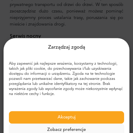
prywatnego transportu od drzwi do drzwi. W ten sposób
zaoszczędzisz dużo czasu, ponieważ możesz pominąć
nieprzyjemny proces ustalania trasy, poruszania się po
mieście i znajdowania drogi.
Serwis nocny
W przypadku rezerwacji transferu w godzinach nocnych,
Zarządzaj zgodą
czyli 22:00–06:00, pobierana jest dodatkowa opłata
w
wysokości 10 EUR
. Nie zapomnij dodać tej opłaty
Aby zapewnić jak najlepsze wrażenia, korzystamy z technologii,
podczas procesu rezerwacji.
takich jak pliki cookie, do przechowywania i/lub uzyskiwania
dostępu do informacji o urządzeniu. Zgoda na te technologie
Transfer z lotniska i miasta
pozwoli nam przetwarzać dane, takie jak zachowanie podczas
przeglądania lub unikalne identyfikatory na tej stronie. Brak
Szukasz niezawodnego i niedrogiego transferu
wyrażenia zgody lub wycofanie zgody może niekorzystnie wpłynąć
na niektóre cechy i funkcje.
lotniskowego? Zarezerwuj jeden z Mr.Shuttle, wybranym
przez podróżnego
użytkownikiem Trip-Advisor. Oferujemy
transport door-to-door w nowych, nowoczesnych,
komfortowych, klimatyzowanych samochodach,
Akceptuj
minivanach i minibusach. Nasza załoga składa się z
doświadczonych kierowców-weteranów, biegle
Zobacz preferencje