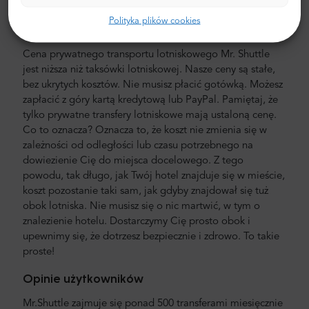
posługujących się językiem angielskim.
Polityka plików cookies
Koszt transferu z lotniska i miasta
Cena prywatnego transportu lotniskowego Mr. Shuttle
jest niższa niż taksówki lotniskowej. Nasze ceny są stałe,
bez ukrytych kosztów. Nie musisz płacić gotówką. Możesz
zapłacić z góry kartą kredytową lub PayPal. Pamiętaj, że
tylko prywatne transfery lotniskowe mają ustaloną cenę.
Co to oznacza? Oznacza to, że koszt nie zmienia się w
zależności od odległości lub czasu potrzebnego na
dowiezienie Cię do miejsca docelowego. Z tego
powodu, tak długo, jak Twój hotel znajduje się w mieście,
koszt pozostanie taki sam, jak gdyby znajdował się tuż
obok lotniska. Nie musisz się o nic martwić, w tym o
znalezienie hotelu. Dostarczymy Cię prosto obok i
upewnimy się, że dotrzesz bezpiecznie i zdrowo. To takie
proste!
Opinie użytkowników
Mr.Shuttle zajmuje się ponad 500 transferami miesięcznie