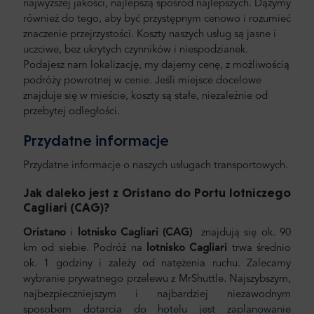
najwyższej jakości, najlepszą spośród najlepszych. Dążymy
również do tego, aby być przystępnym cenowo i rozumieć
znaczenie przejrzystości. Koszty naszych usług są jasne i
uczciwe, bez ukrytych czynników i niespodzianek.
Podajesz nam lokalizację, my dajemy cenę, z możliwością
podróży powrotnej w cenie. Jeśli miejsce docelowe
znajduje się w mieście, koszty są stałe, niezależnie od
przebytej odległości.
Przydatne informacje
Przydatne informacje o naszych usługach transportowych.
Jak daleko jest z Oristano do Portu lotniczego
Cagliari (CAG
)?
Oristano
i
lotnisko Cagliari (CAG)
znajdują się ok. 90
km od siebie. Podróż na
lotnisko Cagliari
trwa średnio
ok. 1 godziny i zależy od natężenia ruchu. Zalecamy
wybranie prywatnego przelewu z MrShuttle. Najszybszym,
najbezpieczniejszym i najbardziej niezawodnym
sposobem dotarcia do hotelu jest zaplanowanie