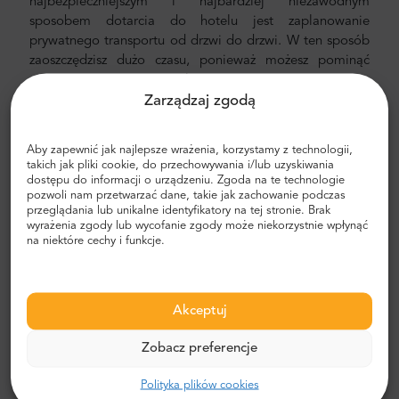
najbezpieczniejszym i najbardziej niezawodnym
sposobem dotarcia do hotelu jest zaplanowanie
prywatnego transportu od drzwi do drzwi. W ten sposób
zaoszczędzisz dużo czasu, ponieważ możesz pominąć
nieprzyjemny proces ustalania trasy, poruszania się po
Zarządzaj zgodą
mieście i znajdowania drogi.
Transfer z lotniska i miasta
Aby zapewnić jak najlepsze wrażenia, korzystamy z technologii,
takich jak pliki cookie, do przechowywania i/lub uzyskiwania
Szukasz niezawodnego i niedrogiego transferu
dostępu do informacji o urządzeniu. Zgoda na te technologie
lotniskowego? Zarezerwuj jeden z Mr.Shuttle, wybranym
pozwoli nam przetwarzać dane, takie jak zachowanie podczas
przez podróżnika użytkownikiem Trip-Advisor. Oferujemy
przeglądania lub unikalne identyfikatory na tej stronie. Brak
transport door-to-door w nowych, nowoczesnych,
wyrażenia zgody lub wycofanie zgody może niekorzystnie wpłynąć
na niektóre cechy i funkcje.
komfortowych, klimatyzowanych minivanach i minibusach
Mercedes-Benz. Nasza załoga składa się z
doświadczonych kierowców-weteranów, biegle
posługujących się językiem angielskim.
Akceptuj
Koszt transferu z lotniska i miasta
Zobacz preferencje
Cena prywatnego transportu lotniskowego Mr. Shuttle
Polityka plików cookies
jest niższa niż taksówki lotniskowej. Nasze ceny są stałe,