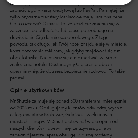
bez ukrytych kosztów. Nie musisz płacić gotówką. Możesz
zapłacić z góry kartą kredytową lub PayPal. Pamiętaj, że
tylko prywatne transfery lotniskowe mają ustaloną cenę.
Co to oznacza? Oznacza to, że koszt nie zmienia się w
zależności od odległości lub czasu potrzebnego na
dowiezienie Cię do miejsca docelowego. Z tego
powodu, tak długo, jak Twój hotel znajduje się w mieście,
koszt pozostanie taki sam, jak gdyby znajdował się tuż
obok lotniska. Nie musisz się o nic martwić, w tym o
znalezienie hotelu. Dostarczymy Cię prosto obok i
upewnimy się, że dotrzesz bezpiecznie i zdrowo. To takie
proste!
Opinie użytkowników
Mr.Shuttle zajmuje się ponad 500 transferami miesięcznie
od 2003 roku. Obsługujemy klientów odwiedzających z
całego świata w Krakowie, Gdańsku i wielu innych
miastach Europy. Mr.Shuttle otrzymał wiele opinii od
naszych klientów i upewnij się, że używasz go, aby
zapewnić jeszcze lepszą obsługę. Z dumą możemy