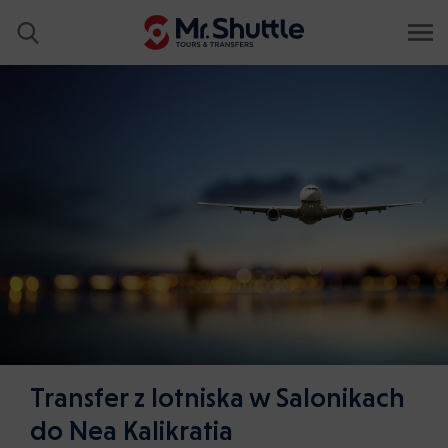
Transfer z lotniska w Salonikach
do Nea Kalikratia