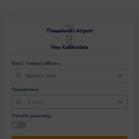
SKĄD
Thessaloniki Airport
DO
Nea Kallikrateia
Data i miejsce odbioru :
Wybierz datę
Pasażerowie:
2
osoby
Transfer powrotny:
Wybierz datę