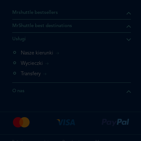
Mrshuttle bestsellers
MrShuttle best destinations
Usługi
ukt którego szukasz jest już
żeli nie chcesz dodawać go
Nasze kierunki
bezpośrednio do koszyka i
Wycieczki
z rezerwację.
Transfery
t jeszcze raz
O nas
z zamówienie