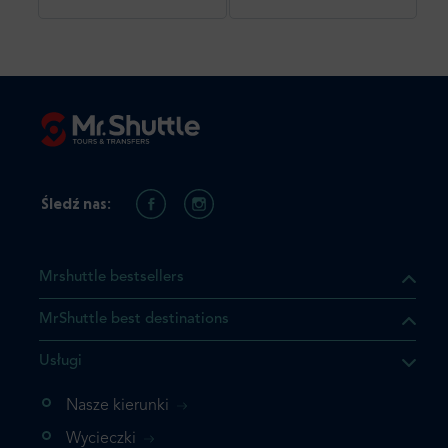
Śledź nas:
Mrshuttle bestsellers
MrShuttle best destinations
Usługi
ukt którego szukasz jest już
żeli nie chcesz dodawać go
Nasze kierunki
bezpośrednio do koszyka i
Wycieczki