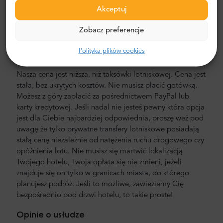
usługę door-to-door, w nowych, komfortowych,
Akceptuj
klimatyzowanych minivanach i minibusach marki
Mercedes-Benz. Naszą załogę stanowią doświadczeni
Zobacz preferencje
kierowcy, mówiący w języku angielskim.
Polityka plików cookies
Cena za transfer lotniskowy i międzymiastowy
Nasza cena jest niższa, niż taksówki lotniskowej. Cena jest
stała, bez ukrytych kosztów. Nie musisz płacić gotówką.
Możesz z góry zapłacić za pośrednictwem PayPal lub
karty kredytowej. Jeśli nadal nie jesteś pewny która opcja
jest dla Ciebie najbardziej odpowiednia, proszę weź pod
uwagę że tylko prywatne transfery lotniskowe posiadają
stałą cenę niezależnie od natężenia ruchu drogowego czy
opóźnienia lotu. Nie musisz się martwić lokalizacją
Twojego hotelu, Twoja opłata się nie zmieni, jeżeli
znajduje się on tylko w granicach miasta, do którego
planujesz podróż. Jeśli to możliwe, zawieziemy Cię
bezpośrednio pod drzwi hotelu, to takie proste!
Opinie o usłudze