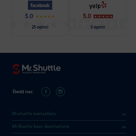
5.0
5.0
25 opinii
5 opinii
Śledź nas:
Mrshuttle bestsellers
MrShuttle best destinations