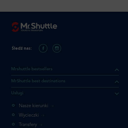
Śledź nas:
Mrshuttle bestsellers
MrShuttle best destinations
Usługi
ukt którego szukasz jest już
żeli nie chcesz dodawać go
Nasze kierunki
bezpośrednio do koszyka i
Wycieczki
z rezerwację.
Transfery