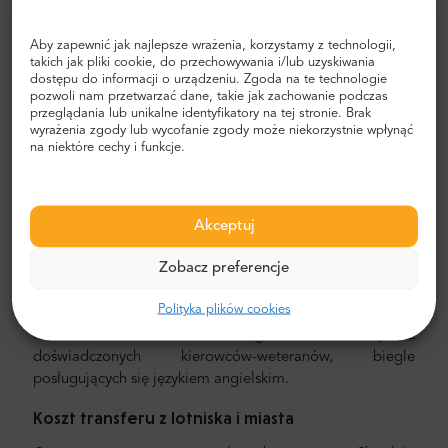
prywatnego transferu lotniskowego z MrShuttle.
Najszybszym, najbezpieczniejszym i najbardziej
Aby zapewnić jak najlepsze wrażenia, korzystamy z technologii,
niezawodnym sposobem dotarcia do hotelu jest
takich jak pliki cookie, do przechowywania i/lub uzyskiwania
dostępu do informacji o urządzeniu. Zgoda na te technologie
zaplanowanie prywatnego transportu od drzwi do drzwi.
pozwoli nam przetwarzać dane, takie jak zachowanie podczas
W ten sposób zaoszczędzisz dużo czasu, ponieważ możesz
przeglądania lub unikalne identyfikatory na tej stronie. Brak
pominąć nieprzyjemny proces ustalania trasy, poruszania
wyrażenia zgody lub wycofanie zgody może niekorzystnie wpłynąć
na niektóre cechy i funkcje.
się po mieście i znajdowania drogi.
Transfer z lotniska i miasta
Szukasz niezawodnego i niedrogiego transferu
Akceptuj
lotniskowego? Zarezerwuj jeden z Mr.Shuttle, wybranym
Zobacz preferencje
przez podróżnika użytkownikiem TripAdvisor. Oferujemy
transport door-to-door w nowych, nowoczesnych,
Polityka plików cookies
komfortowych, klimatyzowanych minivanach i minibusach
Mercedes-Benz. Nasza załoga składa się z
doświadczonych kierowców-weteranów, biegle
posługujących się językiem angielskim.
Koszt transferu z lotniska i miasta