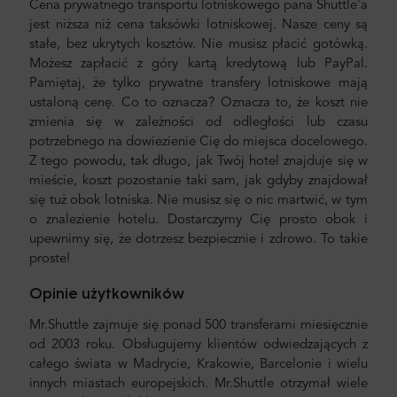
Cena prywatnego transportu lotniskowego pana Shuttle'a
jest niższa niż cena taksówki lotniskowej. Nasze ceny są
stałe, bez ukrytych kosztów. Nie musisz płacić gotówką.
Możesz zapłacić z góry kartą kredytową lub PayPal.
Pamiętaj, że tylko prywatne transfery lotniskowe mają
ustaloną cenę. Co to oznacza? Oznacza to, że koszt nie
zmienia się w zależności od odległości lub czasu
potrzebnego na dowiezienie Cię do miejsca docelowego.
Z tego powodu, tak długo, jak Twój hotel znajduje się w
mieście, koszt pozostanie taki sam, jak gdyby znajdował
się tuż obok lotniska. Nie musisz się o nic martwić, w tym
o znalezienie hotelu. Dostarczymy Cię prosto obok i
upewnimy się, że dotrzesz bezpiecznie i zdrowo. To takie
proste!
Opinie użytkowników
Mr.Shuttle zajmuje się ponad 500 transferami miesięcznie
od 2003 roku. Obsługujemy klientów odwiedzających z
całego świata w Madrycie, Krakowie, Barcelonie i wielu
innych miastach europejskich. Mr.Shuttle otrzymał wiele