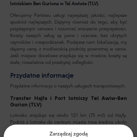
lotniskiem Ben Guriona w Tel Awiwie (TLV).
Oferujemy Państwu usługi najwyższej jakości, najlepsze
spośród najlepszych. Dążymy również do tego, aby być
przystępnym cenowo i rozumieć znaczenie przejrzystości.
Koszty naszych usług są jasne i uczciwe, bez ukrytych
czynników i niespodzianek. Podajesz nam lokalizację, my
dajemy cenę, z możliwością podróży powrotnej w cenie.
Jeśli miejsce docelowe znajduje się w mieście, koszty są
stałe, niezależnie od przebytej odległości.
Przydatne informacje
Przydatne informacje o naszych usługach transportowych.
Transfer
Hajfa i Port lotniczy Tel Awiw-Ben
Gurion (TLV)
Lotnisko znajduje się około 121 km (75
mil) od Hajfy.
Podróż z lotniska do centrum miasta trwa średnio około
75 minut. Zalecamy wybór samochodu, a jeszcze lepiej,
Zarządzaj zgodą
prywatnego transferu z MrShuttle. Zalecamy wybór