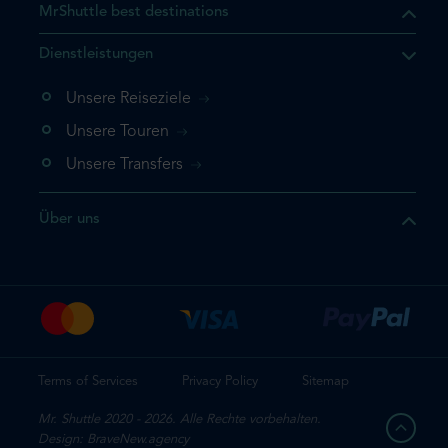
MrShuttle best destinations
t, dass sich das Produkt, das
Dienstleistungen
n deinem Warenkorb befindet.
 noch einmal hinzufügen
Unsere Reiseziele
 direkt zu deinem Warenkorb
Unsere Touren
e deine Buchung ab.
Unsere Transfers
kt ein weiteres Mal
Über uns
dige deine Buchung
Terms of Services
Privacy Policy
Sitemap
Mr. Shuttle 2020 - 2026. Alle Rechte vorbehalten.
Design: BraveNew.agency