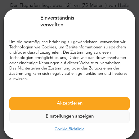
Der Flughafen liegt etwa 121 km (75 Meilen
) von Haifa
entfernt. Die durchschnittliche Fahrt vom Flughafen ins
Einverständnis
Stadtzentrum dauert etwa 75 Minuten. Wir empfehlen, ein
verwalten
Auto zu wählen, und noch besser, einen privaten Transfer
mit MrShuttle. Wir empfehlen Ihnen, einen privaten
Flughafentransfer mit MrShuttle zu wählen. Der schnellste,
Um die bestmögliche Erfahrung zu gewährleisten, verwenden wir
sicherste und zuverlässigste Weg, um Ihr Hotel zu
Technologien wie Cookies, um Geräteinformationen zu speichern
und/oder darauf zuzugreifen. Die Zustimmung zu diesen
erreichen, ist der private Transport von Tür zu Tür. Auf
Technologien ermöglicht es uns, Daten wie das Browserverhalten
diese Weise sparen Sie viel Zeit, da Sie den
oder eindeutige Kennungen auf dieser Website zu verarbeiten.
unangenehmen Prozess überspringen können, Ihre Route
Das Nichterteilen der Zustimmung oder das Zurückziehen der
Zustimmung kann sich negativ auf einige Funktionen und Features
herauszufinden, durch die Stadt zu navigieren und Ihren
auswirken.
Weg zu finden.
Flughafen- und Stadttransfer
Akzeptieren
Auf der Suche nach einem zuverlässigen und
erschwinglichen Flughafentransfer? Reservieren Sie eines
Einstellungen anzeigen
bei Mr.Shuttle, einer Auswahl von TripAdvisor-Nutzern für
Reisende. Wir bieten Tür-zu-Tür-Transport in neuen,
Cookie-Richtlinie
modernen, komfortablen klimatisierten Mercedes-Benz
Minivans und Minibussen. Unsere Crew besteht aus