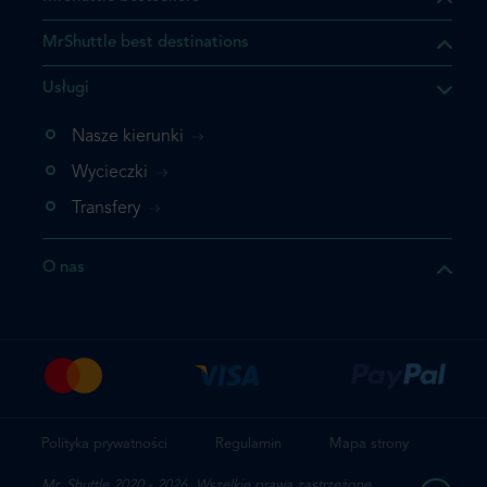
MrShuttle best destinations
Usługi
ukt którego szukasz jest już
żeli nie chcesz dodawać go
Nasze kierunki
bezpośrednio do koszyka i
Wycieczki
z rezerwację.
Transfery
t jeszcze raz
O nas
z zamówienie
Polityka prywatności
Regulamin
Mapa strony
Mr. Shuttle 2020 - 2026. Wszelkie prawa zastrzeżone