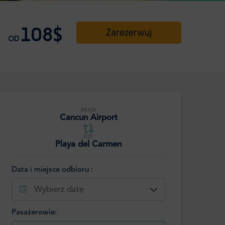
108$
Zarezerwuj
OD
SKĄD
Cancun Airport
DO
Playa del Carmen
Data i miejsce odbioru :
Wybierz datę
Pasażerowie: