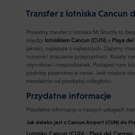
Transfer z lotniska Cancun 
Prywatny transfer z lotniska Mr.Shuttle to b
między
lotniskiem Cancun (CUN)
a
Playa del
jakości, najlepsze z najlepszych. Dążymy ró
rozumieć znaczenie przejrzystości. Koszty nas
czynników i niespodzianek. Podajesz nam lok
podróży powrotnej w cenie. Jeśli miejsce doc
niezależnie od przebytej odległości.
Przydatne informacje
Przydatne informacje o naszych usługach tr
Jak daleko jest z Cancun Airport (CUN) do P
Lotnisko Cancun (CUN)
i
Playa del Carmen
z