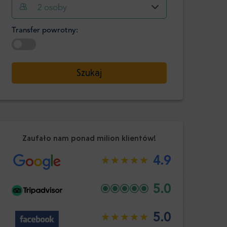
Godzina
Minuta
2
osoby
Potwierdź
:
Transfer powrotny:
-
+
Pasażerowie
Wybierz datę
Szukaj
Godzina
Minuta
Potwierdź
:
Zaufało nam ponad milion klientów!
4.9
5.0
5.0