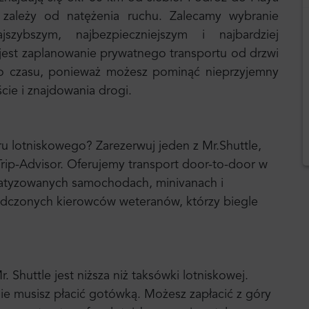
zależy od natężenia ruchu. Zalecamy wybranie
zybszym, najbezpieczniejszym i najbardziej
est zaplanowanie prywatnego transportu od drzwi
o czasu, ponieważ możesz pominąć nieprzyjemny
ście i znajdowania drogi.
u lotniskowego? Zarezerwuj jeden z Mr.Shuttle,
ip-Advisor. Oferujemy transport door-to-door w
atyzowanych samochodach, minivanach i
iadczonych kierowców weteranów, którzy biegle
Shuttle jest niższa niż taksówki lotniskowej.
ie musisz płacić gotówką. Możesz zapłacić z góry