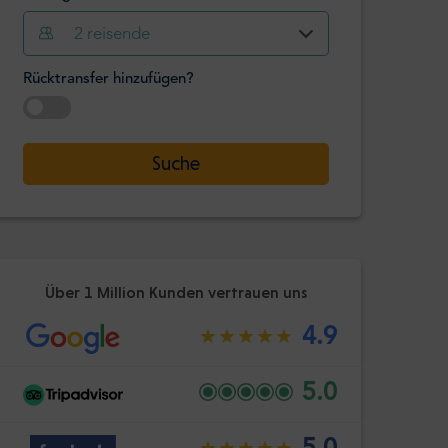
2
reisende
Stunde
Minute
Bestätige
Rücktransfer hinzufügen?
:
-
+
Passagiere
Datum auswählen
Suche
Stunde
Minute
Bestätige
:
Über 1 Million Kunden vertrauen uns
4.9
5.0