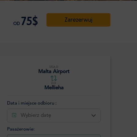
75$
Zarezerwuj
OD
SKĄD
Malta Airport
DO
Mellieha
Data i miejsce odbioru :
Wybierz datę
Pasażerowie: