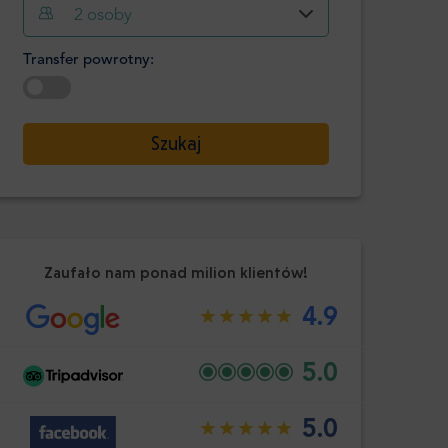
Godzina
Minuta
2
osoby
Potwierdź
:
Transfer powrotny:
-
+
Pasażerowie
Wybierz datę
Szukaj
Godzina
Minuta
Potwierdź
:
Zaufało nam ponad milion klientów!
4.9
5.0
5.0